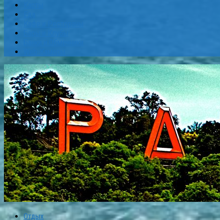
Карты
Еда
Кафе и Рестораны
Бары и Клубы
Банки и Обменники
Web-Камеры
Отдых