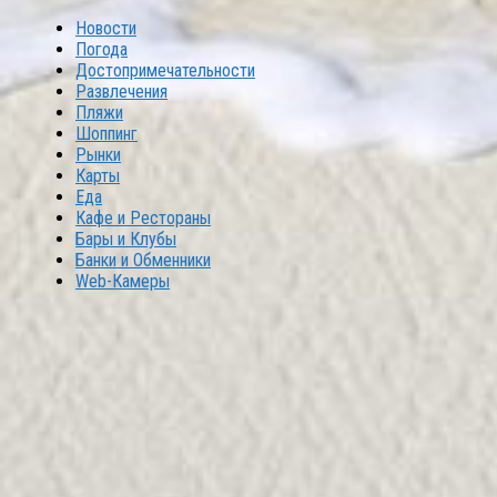
Новости
Погода
Достопримечательности
Развлечения
Пляжи
Шоппинг
Рынки
Карты
Еда
Кафе и Рестораны
Бары и Клубы
Банки и Обменники
Web-Камеры