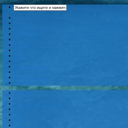
Новости
Погода
Достопримечательности
Развлечения
Пляжи
Шоппинг
Рынки
Карты
Еда
Кафе и Рестораны
Бары и Клубы
Банки и Обменники
Web-Камеры
Новости
Погода
Достопримечательности
Развлечения
Пляжи
Шоппинг
Рынки