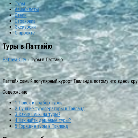
Туры
Авиабилеты
Отели
Страховка
Экскурсии
О проекте
Туры в Паттайю
Pattaya-City
»
Туры в Паттайю
Паттайя самый популярный курорт Таиланда, потому что здесь кру
Содержание
1
Поиск и подбор туров
2
Лучшие туроператоры в Таиланд
3
Какие цены на туры?
4
Как найти дешевые туры?
5
Горящие туры в Таиланд