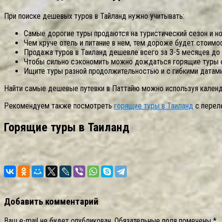
При поиске дешевых туров в Тайланд нужно учитывать:
Самые дорогие туры продаются на туристический сезон и но
Чем круче отель и питание в нем, тем дороже будет стоимос
Продажа туров в Таиланд дешевле всего за 3-5 месяцев до 
Чтобы сильно сэкономить можно дождаться горящие туры с
Ищите туры разной продолжительностью и с гибкими датами
Найти самые дешевые путевки в Паттайю можно используя календа
Рекомендуем также посмотреть
горящие туры в Таиланд
с переле
Горящие туры в Таиланд
Добавить комментарий
Ваш e-mail не будет опубликован.
Обязательные поля помечены
*