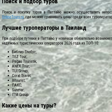
Поиск и подбор туров
Поиск и покупку туров в Паттайю можно осуществлять непос
OnlineTours.ru
, где можно сравнивать цены среди всех туроператор
Лучшие туроператоры в Таиланд
При подборе путевки в Паттайю у новичков обязательно возникне
надежных туристических операторов 2026 года из ТОП-10:
Библио Глобус;
TEZ Tour;
Pegas Touristik;
ANEX Tour;
TUI Group;
Coral Travel;
Intourist;
ПАКС;
Sunmar;
ITM Group.
Какие цены на туры?