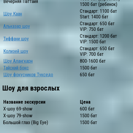
Вечерняя Паттайя
1500 бат (ребенок)
Стандарт: 1100 бат
Шоу Каан
Start: 1400 бат
Стандарт: 650 бат
Альказар шоу
VIP: 750 бат
Стандарт: 1200 бат
Тиффани шоу
VIP: 1500 бат
Стандарт: 650 бат
Колизей шоу
VIP: 700 бат
Шоу Алангкарн
800-1600 бат
Тайский бокс
1500 бат
Шоу фокусников Тукседо
650 бат
Шоу для взрослых
Название экскурсии
Цена
Х-шоу 69-show
600 бат
Х-шоу 79-show
1500 бат
Большой глаз (Big Eye)
1500 бат