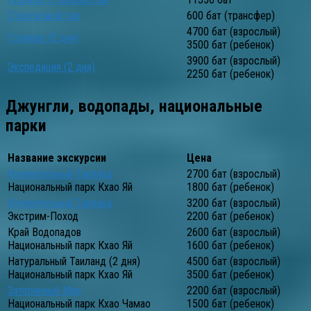
Стрелковый тир
600 бат (трансфер)
4700 бат (взрослый)
Сталкер (2 дня)
3500 бат (ребенок)
3900 бат (взрослый)
Экспедиция (2 дня)
2250 бат (ребенок)
Джунгли, водопады, национальные
парки
Название экскурсии
Цена
Изумительный Таиланд
2700 бат (взрослый)
Национальный парк Кхао Яй
1800 бат (ребенок)
Изумительный Таиланд
3200 бат (взрослый)
Экстрим-Поход
2200 бат (ребенок)
Край Водопадов
2600 бат (взрослый)
Национальный парк Кхао Яй
1600 бат (ребенок)
Натуральный Таиланд (2 дня)
4500 бат (взрослый)
Национальный парк Кхао Яй
3500 бат (ребенок)
Затерянный Мир
2200 бат (взрослый)
Национальный парк Кхао Чамао
1500 бат (ребенок)