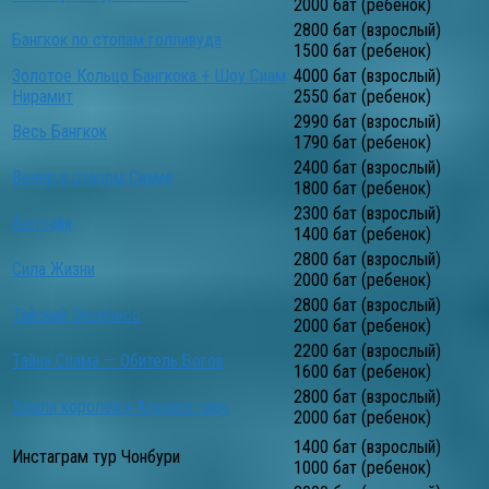
2000 бат (ребенок)
2800 бат (взрослый)
Бангкок по стопам голливуда
1500 бат (ребенок)
Золотое Кольцо Бангкока + Шоу Сиам
4000 бат (взрослый)
Нирамит
2550 бат (ребенок)
2990 бат (взрослый)
Весь Бангкок
1790 бат (ребенок)
2400 бат (взрослый)
Вечер в старом Сиаме
1800 бат (ребенок)
2300 бат (взрослый)
Аюттайя
1400 бат (ребенок)
2800 бат (взрослый)
Сила Жизни
2000 бат (ребенок)
2800 бат (взрослый)
Тайский Экспресс
2000 бат (ребенок)
2200 бат (взрослый)
Тайна Сиама — Обитель Богов
1600 бат (ребенок)
2800 бат (взрослый)
Земля королей и Альпака парк
2000 бат (ребенок)
1400 бат (взрослый)
Инстаграм тур Чонбури
1000 бат (ребенок)