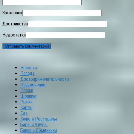
Заголовок
Достоинства
Недостатки
Новости
Погода
Достопримечательности
Развлечения
Пляжи
Шоппинг
Рынки
Карты
Еда
Кафе и Рестораны
Бары и Клубы
Банки и Обменники