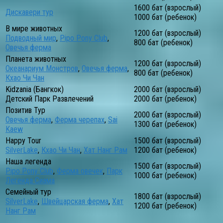
1600 бат (взрослый)
Дискавери тур
1000 бат (ребенок)
В мире животных
1200 бат (взрослый)
Подводный мир
,
Pipo Pony Club
,
800 бат (ребенок)
Овечья ферма
Планета животных
1200 бат (взрослый)
Океанариум Монстров
,
Овечья ферма
,
800 бат (ребенок)
Кхао Чи Чан
Kidzania (Бангкок)
2000 бат (взрослый)
Детский Парк Развлечений
2000 бат (ребенок)
Позитив Тур
2000 бат (взрослый)
Овечья ферма
,
Ферма черепах
,
Sai
1300 бат (ребенок)
Kaew
Happy Tour
1500 бат (взрослый)
SilverLake
,
Кхао Чи Чан
,
Хат Нанг Рам
1200 бат (ребенок)
Наша легенда
1500 бат (взрослый)
Pipo Pony Club
,
Ферма овечек
,
Парк
1000 бат (ребенок)
Легенда Сиама
Семейный тур
1800 бат (взрослый)
SilverLake
,
Швейцарская ферма
,
Хат
1200 бат (ребенок)
Нанг Рам