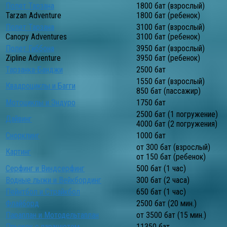
Полет Тарзана
1800 бат (взрослый)
Tarzan Adventure
1800 бат (ребенок)
Полет Тарзана
3100 бат (взрослый)
Canopy Adventures
3100 бат (ребенок)
Полет Гиббона
3950 бат (взрослый)
Zipline Adventure
3950 бат (ребенок)
Тарзанка-Банджи
2500 бат
1550 бат (взрослый)
Квадроциклы и Багги
850 бат (пассажир)
Мотоциклы и Эндуро
1750 бат
2500 бат (1 погружение)
Дайвинг
4000 бат (2 погружения)
Снорклинг
1000 бат
от 300 бат (взрослый)
Картинг
от 150 бат (ребенок)
Серфинг и Виндсерфинг
500 бат (1 час)
Водные лыжи и Вейкбординг
300 бат (2 часа)
Пейнтбол и Страйкбол
650 бат (1 час)
Флайборд
2500 бат (20 мин.)
Параплан и Мотодельтаплан
от 3500 бат (15 мин.)
Прыжок с парашютом
11350 бат