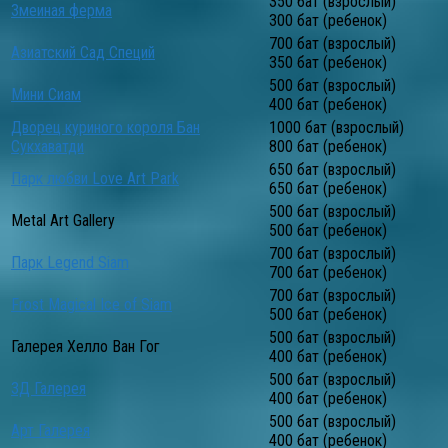
350 бат (взрослый)
Змеиная ферма
300 бат (ребенок)
700 бат (взрослый)
Азиатский Сад Специй
350 бат (ребенок)
500 бат (взрослый)
Мини Сиам
400 бат (ребенок)
Дворец куриного короля Бан
1000 бат (взрослый)
Сукхаватди
800 бат (ребенок)
650 бат (взрослый)
Парк любви Love Art Park
650 бат (ребенок)
500 бат (взрослый)
Metal Art Gallery
500 бат (ребенок)
700 бат (взрослый)
Парк Legend Siam
700 бат (ребенок)
700 бат (взрослый)
Frost Magical Ice of Siam
500 бат (ребенок)
500 бат (взрослый)
Галерея Хелло Ван Гог
400 бат (ребенок)
500 бат (взрослый)
3Д Галерея
400 бат (ребенок)
500 бат (взрослый)
Арт Галерея
400 бат (ребенок)