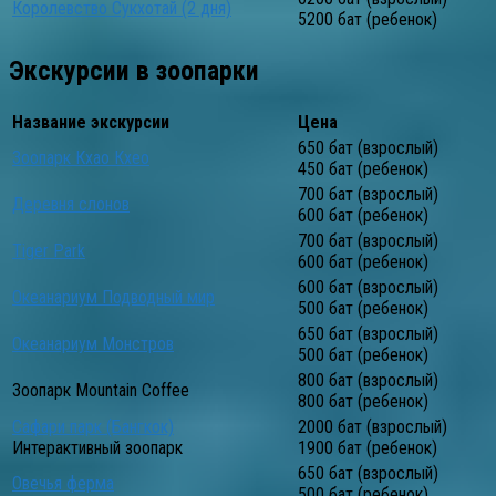
Королевство Сукхотай (2 дня)
5200 бат (ребенок)
Экскурсии в зоопарки
Название экскурсии
Цена
650 бат (взрослый)
Зоопарк Кхао Кхео
450 бат (ребенок)
700 бат (взрослый)
Деревня слонов
600 бат (ребенок)
700 бат (взрослый)
Tiger Park
600 бат (ребенок)
600 бат (взрослый)
Океанариум Подводный мир
500 бат (ребенок)
650 бат (взрослый)
Океанариум Монстров
500 бат (ребенок)
800 бат (взрослый)
Зоопарк Mountain Coffee
800 бат (ребенок)
Сафари парк (Бангкок)
2000 бат (взрослый)
Интерактивный зоопарк
1900 бат (ребенок)
650 бат (взрослый)
Овечья ферма
500 бат (ребенок)