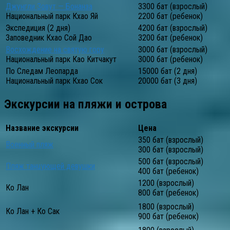
Джунгли Зовут — Бонанза
3300 бат (взрослый)
Национальный парк Кхао Яй
2200 бат (ребенок)
Экспедиция (2 дня)
4200 бат (взрослый)
Заповедник Кхао Сой Дао
3200 бат (ребенок)
Восхождение на святую гору
3000 бат (взрослый)
Национальный парк Као Китчакут
3000 бат (ребенок)
По Следам Леопарда
15000 бат (2 дня)
Национальный парк Кхао Сок
20000 бат (3 дня)
Экскурсии на пляжи и острова
Название экскурсии
Цена
350 бат (взрослый)
Военный пляж
300 бат (взрослый)
500 бат (взрослый)
Пляж танцующей девушки
400 бат (ребенок)
1200 (взрослый)
Ко Лан
800 бат (ребенок)
1800 (взрослый)
Ко Лан + Ко Сак
900 бат (ребенок)