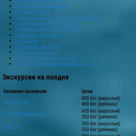
4
Экскурсии в зоопарки
5
Аквапарки и аттракционы
6
Активный отдых
7
Джунгли, водопады, национальные парки
8
Экскурсии на пляжи и острова
9
Семейные экскурсии с детьми
10
Морские экскурсии
11
Рыбалка
12
Вечерние экскурсии
13
Шоу для взрослых
14
Экскурсии в другие страны
15
Авторские и индивидуальные экскурсии
Экскурсии на полдня
Название экскурсии
Цена
600 бат (взрослый)
Храм Истины
400 бат (ребенок)
450 бат (взрослый)
Крокодиловая ферма
350 бат (ребенок)
750 бат (взрослый)
Нонг Нуч
550 бат (ребенок)