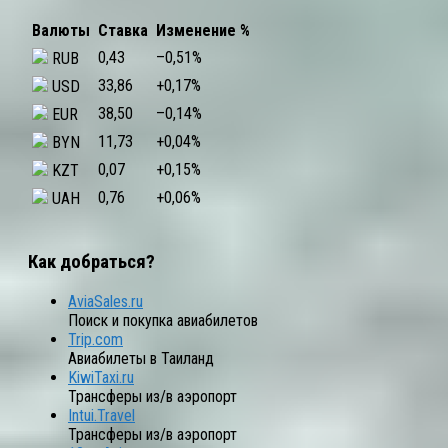
Валюты
Ставка
Изменение %
0,43
–0,51
%
RUB
33,86
+0,17
%
USD
38,50
–0,14
%
EUR
11,73
+0,04
%
BYN
0,07
+0,15
%
KZT
0,76
+0,06
%
UAH
Как добраться?
AviaSales.ru
Поиск и покупка авиабилетов
Trip.com
Авиабилеты в Таиланд
KiwiTaxi.ru
Трансферы из/в аэропорт
Intui.Travel
Трансферы из/в аэропорт