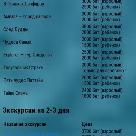
3000 бат (взрослый)
В Поисках Сапфиров
2500 бат (ребенок)
3000 бат (взрослый)
Ампава — город на воде
2000 бат (ребенок)
3800 бат (взрослый)
След Будды
2800 бат (ребенок)
2000 бат (взрослый)
Чудеса Сиама
1500 бат (ребенок)
2500 бат (взрослый)
Explorer — тур Следопыт
2000 бат (ребенок)
2000 бат (взрослый)
Треугольник Страха
Только для взрослых!
2000 бат (взрослый)
Пять чудес Паттайи
1500 бат (ребенок)
2400 бат (взрослый)
Тайна Сиама
1800 бат (ребенок)
Экскурсии на 2-3 дня
Название экскурсии
Цена
3700 бат (взрослый)
Река Квай и водопад Эраван