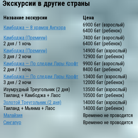
Экскурсии в другие страны
Название экскурсии
Цена
6900 бат (взрослый)
Камбоджа — 8 храмов Ангкора
6400 бат (ребенок)
Камбоджа (Премиум)
7400 бат (взрослый)
2 дня / 1 ночь
6400 бат (ребенок)
Камбоджа (Премиум)
14900 бат (взрослый)
3 дня / 2 ночи
12900 бат (ребенок)
Камбоджа — По следам Лары Крофт
9900 бат (взрослый)
2 дня / 1 ночь
8400 бат (ребенок)
Камбоджа — По следам Лары Крофт
13400 бат (взрослый)
3 дня / 2 ночи
12000 бат (ребенок)
Изумрудный Треугольник (2 дня)
13500 бат (взрослый)
Таиланд + Камбоджа + Лаос
10500 бат (ребенок)
Золотой Треугольник (2 дня)
14000 бат (взрослый)
Таиланд + Мьянма + Лаос
14000 бат (ребенок)
Малайзия
Временно не проводится
Сингапур
Временно не проводится