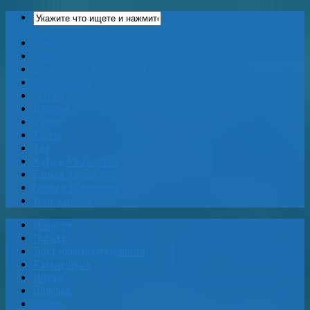
Новости
Погода
Достопримечательности
Развлечения
Пляжи
Шоппинг
Рынки
Карты
Еда
Кафе и Рестораны
Бары и Клубы
Банки и Обменники
Web-Камеры
Новости
Погода
Достопримечательности
Развлечения
Пляжи
Шоппинг
Рынки