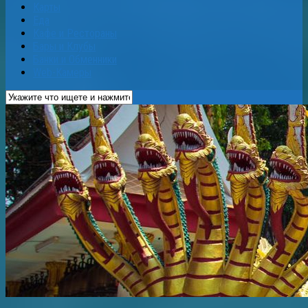
Карты
Еда
Кафе и Рестораны
Бары и Клубы
Банки и Обменники
Web-Камеры