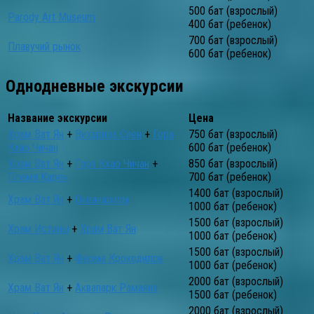
500 бат (взрослый)
Parody Art Museum
400 бат (ребенок)
700 бат (взрослый)
Плавучий рынок
600 бат (ребенок)
Однодневные экскурсии
Название экскурсии
Цена
Храм Ват Ян
+
Вихарнра Сиен
+
Гора
750 бат (взрослый)
Кхао Чичан
600 бат (ребенок)
Храм Ват Ян
+
Гора Кхао Чичан
+
850 бат (взрослый)
Племя Карен
700 бат (ребенок)
1400 бат (взрослый)
Храм Ват Ян
+
Океанариум
1000 бат (ребенок)
1500 бат (взрослый)
Храм Истины
+
Храм Ват Ян
1000 бат (ребенок)
1500 бат (взрослый)
Храм Ват Ян
+
Ферма Крокодилов
1000 бат (ребенок)
2000 бат (взрослый)
Храм Ват Ян
+
Аквапарк Рамаяна
1500 бат (ребенок)
2000 бат (взрослый)