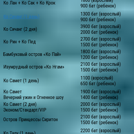
1800 (взрослый)
Ко Лан + Ко Сак + Ко Крок
900 бат (ребенок)
1300 бат (взрослый)
Ко Сичанг (1 день)
900 бат (ребенок)
3900 бат (взрослый)
Ко Сичанг (2 дня)
2000 бат (ребенок)
2700 бат (взрослый)
Ко Рин + Ко Пед
1500 бат (ребенок)
1800 бат (взрослый)
Бамбуковый остров «Ко Пай»
1200 бат (ребенок)
2100 бат (взрослый)
Изумрудный остров «Ко Нгам»
1500 бат (ребенок)
1100 (взрослый)
Ко Самет (1 день)
650 бат (ребенок)
Ко Самет
1900 бат (взрослый)
Вечерний ужин и Огненное шоу
1400 бат (ребенок)
Ко Самет (2 дня)
2000 бат (взрослый)
Эконом/Стандарт/VIP
1500 бат (ребенок)
2100 бат (взрослый)
Остров Принцессы Сиритон
1500 бат (ребенок)
2200 бат (взрослый)
Ко Талу (1 день)