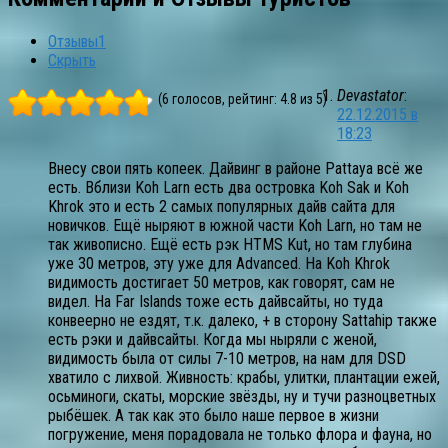
Отзывы
1
Скрыть
Devastator
:
(6 голосов, рейтинг: 4.8 из 5)
22.12.2015 в
18:23
Внесу свои пять копеек. Дайвинг в районе Pattaya всё же
есть. Вблизи Koh Larn есть два островка Koh Sak и Koh
Khrok это и есть 2 самых популярных дайв сайта для
новичков. Ещё ныряют в южной части Koh Larn, но там не
так живописно. Ещё есть рэк HTMS Kut, но там глубина
уже 30 метров, эту уже для Advanced. На Koh Khrok
видимость достигает 50 метров, как говорят, сам не
видел. На Far Islands тоже есть дайвсайты, но туда
конвеерно не ездят, т.к. далеко, + в сторону Sattahip также
есть рэки и дайвсайты. Когда мы ныряли с женой,
видимость была от силы 7-10 метров, на нам для DSD
хватило с лихвой. Живность: крабы, улитки, плантации ежей,
осьминоги, скаты, морские звёзды, ну и тучи разноцветных
рыбёшек. А так как это было наше первое в жизни
погружение, меня порадовала не только флора и фауна, но