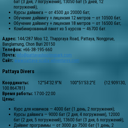
бат (3 дня, 7 погружений), 13050 бат (5 дней, 12
погружений);
Курсы дайвинга — от 4500 до 20000 бат;
Обучение дайвингу + лицензия 12 метров — от 10500 бат;
Обучение дайвингу + лицензия 18 метров — от 16500 бат;
Комбинированный пакет из 5 курсов — 46700 бат.
Адрес:
144/287 Moo 12, Thappraya Road, Pattaya, Nongprue,
Banglamung, Chon Buri 20150
Телефон:
+66-38-195-660
Почта:
info@pattayashootingpark.com
Сайт:
www.pattaya-scuba-adventures.com
Pattaya Divers
Координаты:
12°54’32.9″N 100°51’53.2″E {12.909130,
100.864781}
Время работы:
17:00-22:00
Цены:
Курс для новичков — 4000 бат (1 день, 2 погружения);
Курсы дайвинга — 9000 бат (2 дня, 4 погружения), 12000
бат (2 дня, 5 погружений), 13600 бат (3 дня, 6 погружений);
Дайвинг программы — от 3000 до 7500 бат (1 день, 2