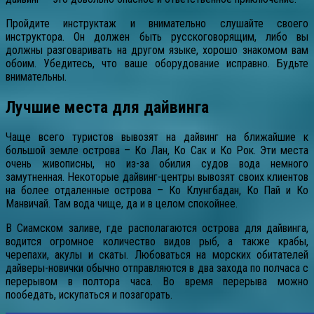
Пройдите инструктаж и внимательно слушайте своего
инструктора. Он должен быть русскоговорящим, либо вы
должны разговаривать на другом языке, хорошо знакомом вам
обоим. Убедитесь, что ваше оборудование исправно. Будьте
внимательны.
Лучшие места для дайвинга
Чаще всего туристов вывозят на дайвинг на ближайшие к
большой земле острова – Ко Лан, Ко Сак и Ко Рок. Эти места
очень живописны, но из-за обилия судов вода немного
замутненная. Некоторые дайвинг-центры вывозят своих клиентов
на более отдаленные острова – Ко Клунгбадан, Ко Пай и Ко
Манвичай. Там вода чище, да и в целом спокойнее.
В Сиамском заливе, где располагаются острова для дайвинга,
водится огромное количество видов рыб, а также крабы,
черепахи, акулы и скаты. Любоваться на морских обитателей
дайверы-новички обычно отправляются в два захода по полчаса с
перерывом в полтора часа. Во время перерыва можно
пообедать, искупаться и позагорать.