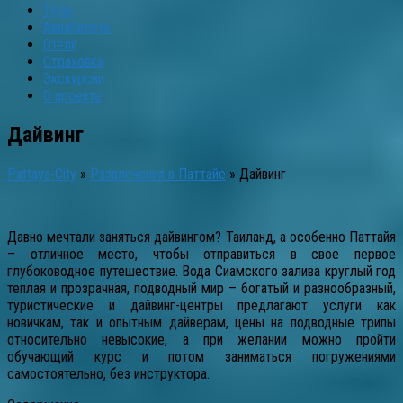
Туры
Авиабилеты
Отели
Страховка
Экскурсии
О проекте
Дайвинг
Pattaya-City
»
Развлечения в Паттайе
»
Дайвинг
Давно мечтали заняться дайвингом? Таиланд, а особенно Паттайя
– отличное место, чтобы отправиться в свое первое
глубоководное путешествие. Вода Сиамского залива круглый год
теплая и прозрачная, подводный мир – богатый и разнообразный,
туристические и дайвинг-центры предлагают услуги как
новичкам, так и опытным дайверам, цены на подводные трипы
относительно невысокие, а при желании можно пройти
обучающий курс и потом заниматься погружениями
самостоятельно, без инструктора.