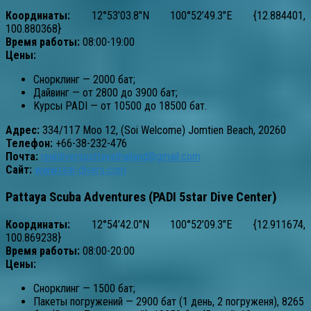
Координаты:
12°53’03.8″N 100°52’49.3″E {12.884401,
100.880368}
Время работы:
08:00-19:00
Цены:
Снорклинг — 2000 бат;
Дайвинг — от 2800 до 3900 бат;
Курсы PADI — от 10500 до 18500 бат.
Адрес:
334/117 Moo 12, (Soi Welcome) Jomtien Beach, 20260
Телефон:
+66-38-232-476
Почта:
realdiverspattayathailand@gmail.com
Сайт:
www.real-divers.com
Pattaya Scuba Adventures (PADI 5star Dive Center)
Координаты:
12°54’42.0″N 100°52’09.3″E {12.911674,
100.869238}
Время работы:
08:00-20:00
Цены:
Снорклинг — 1500 бат;
Пакеты погружений — 2900 бат (1 день, 2 погруженя), 8265