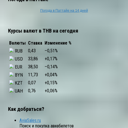
Погода в Паттайе на 14 дней
Курсы валют в THB на сегодня
Валюты
Ставка
Изменение %
0,43
–0,51
%
RUB
33,86
+0,17
%
USD
38,50
–0,14
%
EUR
11,73
+0,04
%
BYN
0,07
+0,15
%
KZT
0,76
+0,06
%
UAH
Как добраться?
AviaSales.ru
Поиск и покупка авиабилетов