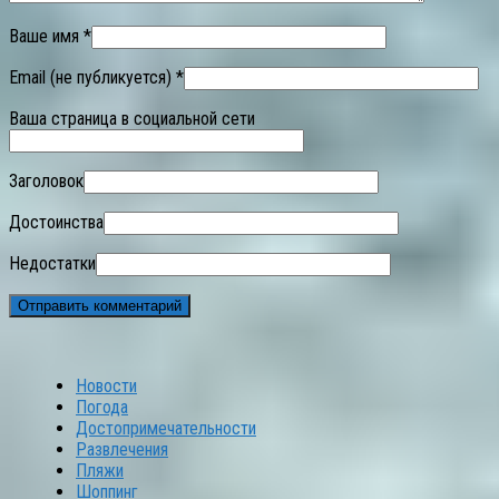
Ваше имя *
Email (не публикуется) *
Ваша страница в социальной сети
Заголовок
Достоинства
Недостатки
Новости
Погода
Достопримечательности
Развлечения
Пляжи
Шоппинг