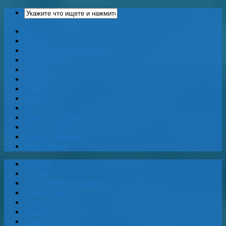
Новости
Погода
Достопримечательности
Развлечения
Пляжи
Шоппинг
Рынки
Карты
Еда
Кафе и Рестораны
Бары и Клубы
Банки и Обменники
Web-Камеры
Новости
Погода
Достопримечательности
Развлечения
Пляжи
Шоппинг
Рынки