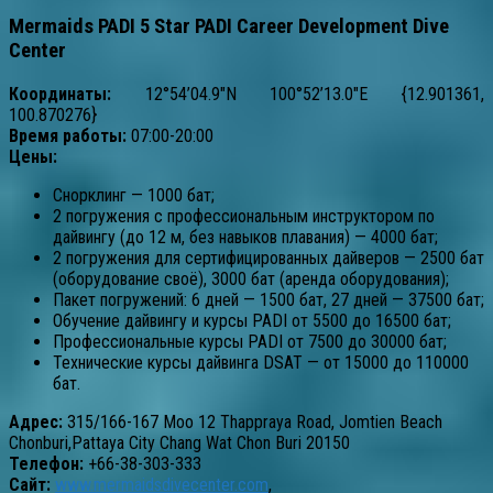
Mermaids PADI 5 Star PADI Career Development Dive
Center
Координаты:
12°54’04.9″N 100°52’13.0″E {12.901361,
100.870276}
Время работы:
07:00-20:00
Цены:
Снорклинг — 1000 бат;
2 погружения с профессиональным инструктором по
дайвингу (до 12 м, без навыков плавания) — 4000 бат;
2 погружения для сертифицированных дайверов — 2500 бат
(оборудование своё), 3000 бат (аренда оборудования);
Пакет погружений: 6 дней — 1500 бат, 27 дней — 37500 бат;
Обучение дайвингу и курсы PADI от 5500 до 16500 бат;
Профессиональные курсы PADI от 7500 до 30000 бат;
Технические курсы дайвинга DSAT — от 15000 до 110000
бат.
Адрес:
315/166-167 Moo 12 Thappraya Road, Jomtien Beach
Chonburi,Pattaya City Chang Wat Chon Buri 20150
Телефон:
+66-38-303-333
Сайт:
www.mermaidsdivecenter.com
,