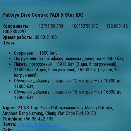
www.mermaidsdivecenter.co.th
Pattaya Dive Centre: PADI 5-Star IDC
Координаты:
12°55’59.3″N 100°52’50.6″E {12.933146,
100.880729}
Время работы:
08:00-21:00
Цены:
Снорклинг — 1500 бат;
Погружение с сертифицированным дайвером — 3300 бат;
Пакеты погружений — 8910 бат (3 дня, 6 погружений),
11880 бат (4 дня, 8 погружений), 16500 бат (5 дней, 10
погружений);
Обучение дайвингу + лицензия 12 метров — от 10800 до
11800 бат;
Обучение дайвингу + лицензия 18 метров — от 16800 до
17800 бат.
Адрес:
219/3 Tipp Plaza Pattayasainueang, Muang Pattaya,
Amphoe Bang Lamung, Chang Wat Chon Buri 20150
Телефон:
+66-38-422-133
Почта:
Info@DivePattaya.com
Сайт:
www.divecentrepattaya.com