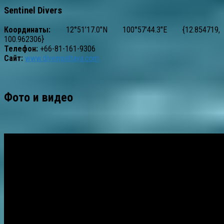
Sentinel Divers
Координаты:
12°51’17.0″N 100°57’44.3″E {12.854719,
100.962306}
Телефон:
+66-81-161-9306
Сайт:
www.diveinpattaya.com
Фото и видео