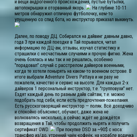
и вещи андрогенного происхождения, пустые бутылки,
автопокрышки и оторванный якорь.
На глубине 10-11
метров обнаружил отличную футболочку, кем-то
упущенную со спид бота, но инструктор приказал выкинуть.
Далее, по поводу ДЦ. Собирался на дайвинг давным давно,
года 3 при каждой поездке в Тай порывался, читал
информацию по ДЦ-ам, отзывы, изучал статистику и
страшилки с несчастными случаями и прочую фигню. Жена
очень боялась и мы так и не решались, особенно
"порадовал" случай с расстрелом дайверов военными,
когда те хотели понырять на каком-то военном острове. В
итоге выбрали Adventure Divers Pattaya и ни разу не
пожалели, качество и сервис на высоте. Для каждых 2-х
дайверов 1 персональный инструктор, т.е. "групповухи" нет.
Ездят каждый день по разным дайв сайтам, т.е. можно
подобрать под себя, если есть предпочтения-пожелания.
Есть русскоговорящий инструктор — поляк. Всё доходчиво
и спокойно объясняют, обучают, даже жена не
волновалясь нисколько, а сейчас ждёт не дождётся
возвращения в Тай, чтобы продолжить нырять и получить
сертификат OWD.
При покупке DSD за ~90$ с носа:
трансфер из/до, утренний чаёк-кофеёк, на корабле водичка