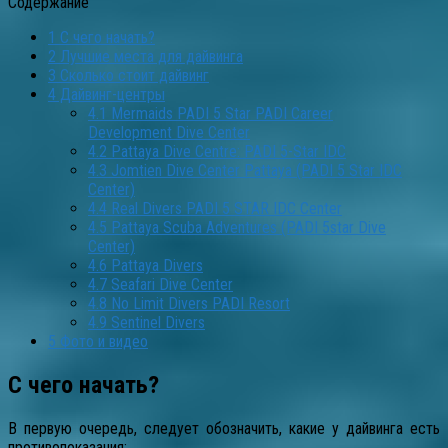
Содержание
1
С чего начать?
2
Лучшие места для дайвинга
3
Сколько стоит дайвинг
4
Дайвинг-центры
4.1
Mermaids PADI 5 Star PADI Career
Development Dive Center
4.2
Pattaya Dive Centre: PADI 5-Star IDC
4.3
Jomtien Dive Center Pattaya (PADI 5 Star IDC
Center)
4.4
Real Divers PADI 5 STAR IDC Center
4.5
Pattaya Scuba Adventures (PADI 5star Dive
Center)
4.6
Pattaya Divers
4.7
Seafari Dive Center
4.8
No Limit Divers PADI Resort
4.9
Sentinel Divers
5
Фото и видео
С чего начать?
В первую очередь, следует обозначить, какие у дайвинга есть
противопоказания: