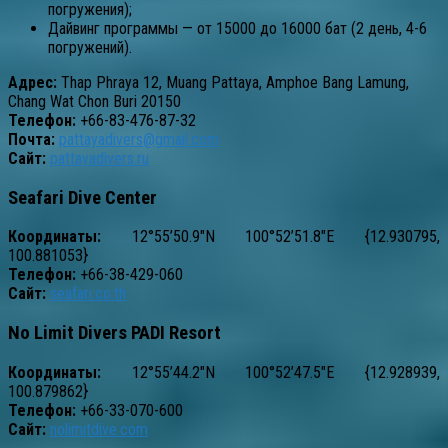
погружения);
Дайвинг программы — от 15000 до 16000 бат (2 день, 4-6
погружений).
Адрес:
Thap Phraya 12, Muang Pattaya, Amphoe Bang Lamung,
Chang Wat Chon Buri 20150
Телефон:
+66-83-476-87-32
Почта:
pattayadivers@gmail.com
Сайт:
pattayadivers.ru
Seafari Dive Center
Координаты:
12°55’50.9″N 100°52’51.8″E {12.930795,
100.881053}
Телефон:
+66-38-429-060
Сайт:
seafari.co.th
No Limit Divers PADI Resort
Координаты:
12°55’44.2″N 100°52’47.5″E {12.928939,
100.879862}
Телефон:
+66-33-070-600
Сайт:
nolimitdive.com