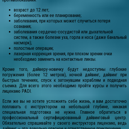
возраст до 12 лет;
беременность или ее планирование;
заболевания, при которых может случиться потеря
сознания;
заболевания сердечно-сосудистой или дыхательной
систем, а также болезни уха, горла и носа (даже банальный
насморк);
полостные операции;
лазерная коррекция зрения, при плохом зрении очки
необходимо заменить на контактные линзы.
Кроме того, дайверу-новичку будут недоступны глубокие
погружения (более 12 метров), ночной дайвинг, дайвинг при
быстрых течениях, спуск к затонувшим кораблям и подводная
съемка. Для всего этого необходимо пройти курсы и получить
лицензию PADI.
Если же вы не хотите усложнять себе жизнь, и вам достаточно
поплавать с инструктором на небольшой глубине, никакая
специальная подготовка не нужна. Главное обратиться в
профессиональный сертифицированный дайвинговый центр.
Обязательно спрашивайте у своего инструктора лицензию, ведь
дайвинг – это довольно опасное и ответственное приключение.