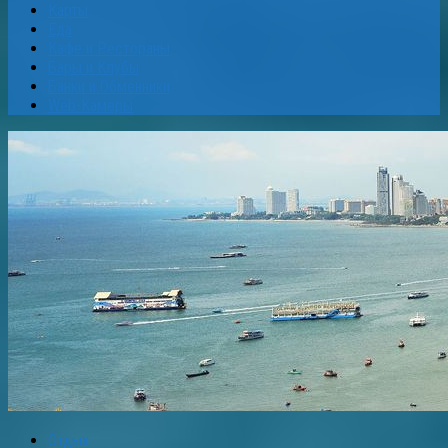
Карты
Еда
Кафе и Рестораны
Бары и Клубы
Банки и Обменники
Web-Камеры
Отдых