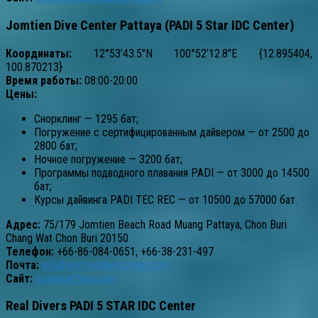
Jomtien Dive Center Pattaya (PADI 5 Star IDC Center)
Координаты:
12°53’43.5″N 100°52’12.8″E {12.895404,
100.870213}
Время работы:
08:00-20:00
Цены:
Снорклинг — 1295 бат;
Погружение с сертифицированным дайвером — от 2500 до
2800 бат;
Ночное погружение — 3200 бат;
Программы подводного плавания PADI — от 3000 до 14500
бат;
Курсы дайвинга PADI TEC REC — от 10500 до 57000 бат.
Адрес:
75/179 Jomtien Beach Road Muang Pattaya, Chon Buri
Chang Wat Chon Buri 20150
Телефон:
+66-86-084-0651, +66-38-231-497
Почта:
info@jomtiendivecenter.com
Сайт:
scubapattaya.com
Real Divers PADI 5 STAR IDC Center