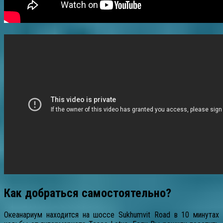
Как добраться самостоятельно?
Океанариум находится на шоссе Sukhumvit Road в 10 минутах