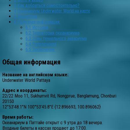
3
Как добраться самостоятельно?
4
Океанариум Underwater World на карте
5
Экскурсии
6
Полезная информация:
6.1
История
6.2
Территория океанариума
6.3
Зоны туннельного аквариума
6.4
Развлечения
6.5
Заключение
Общая информация
Название на английском языке:
Underwater World Pattaya
Адрес и координаты:
22/22 Moo 11, Sukhumvit Rd, Nongprue, Banglamung, Chonburi
20150
12°53’48.1″N 100°53’45.8″E {12.896693, 100.896062}
Время работы:
Океанариум в Паттайе открыт с 9 утра до 18 вечера.
Входные билеты в кассах продают до 17:00.