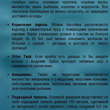
голубые скаты, огромные черепахи, кошачьи акулы,
множество ярких рыбёшек, кораллы и водоросли. Все
обитатели безобидные их можно потрогать, но запрещено
доставать из воды.
Кормление карпов.
Вблизи бассейна располагается
водопад и миниатюрный пруд с плавающими оранжевыми
карпами. Карпы совершенно ручные и совсем не бояться
людей. За 20 бат рыб можно покормить молоком из
бутылки с соской — детишки в восторге от такого
зрелища!
Otter Tank.
Если пройти чуть дальше то Вы увидите
вольер с выдрами. Здесь проходят забавные шоу и
кормежка по расписанию.
Аквариумы.
Также на территории располагается
множество аквариумов в с медузами, морскими коньками,
лобстерами, муренами, черепахами, мелкими красочными
экзотическими рыбками.
Подводный туннель.
Основной аквариум представляет из
себя подводный туннель длинной 105 метров, сделанный
из прозрачного особо прочного стекла толщиной 6,5 см.