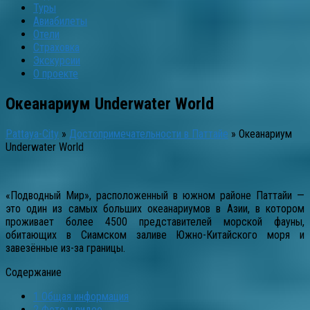
Туры
Авиабилеты
Отели
Страховка
Экскурсии
О проекте
Океанариум Underwater World
Pattaya-City
»
Достопримечательности в Паттайе
»
Океанариум
Underwater World
«Подводный Мир», расположенный в южном районе Паттайи —
это один из самых больших океанариумов в Азии, в котором
проживает более 4500 представителей морской фауны,
обитающих в Сиамском заливе Южно-Китайского моря и
завезённые из-за границы.
Содержание
1
Общая информация
2
Фото и видео