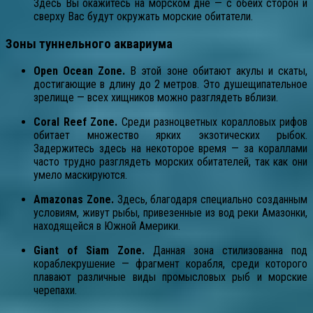
Здесь Вы окажитесь на морском дне — с обеих сторон и
сверху Вас будут окружать морские обитатели.
Зоны туннельного аквариума
Open Ocean Zone.
В этой зоне обитают акулы и скаты,
достигающие в длину до 2 метров. Это душещипательное
зрелище — всех хищников можно разглядеть вблизи.
Coral Reef Zone.
Среди разноцветных коралловых рифов
обитает множество ярких экзотических рыбок.
Задержитесь здесь на некоторое время — за кораллами
часто трудно разглядеть морских обитателей, так как они
умело маскируются.
Amazonas Zone.
Здесь, благодаря специально созданным
условиям, живут рыбы, привезенные из вод реки Амазонки,
находящейся в Южной Америки.
Giant of Siam Zone.
Данная зона стилизованна под
кораблекрушение — фрагмент корабля, среди которого
плавают различные виды промысловых рыб и морские
черепахи.