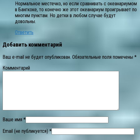
Нормальное местечко, но если сравнивать с океанариумом
в Бангкоке, то конечно же этот океанариум проигрывает по
многим пунктам. Но детки в любом случае будут
довольны.
Ответить
Добавить комментарий
Ваш e-mail не будет опубликован.
Обязательные поля помечены
*
Комментарий
Ваше имя *
Email (не публикуется) *