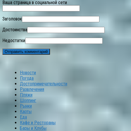
Ваша страница в социальной сети
Заголовок
Достоинства
Недостатки
Новости
Погода
Достопримечательности
Развлечения
Пляжи
Шоппинг
Рынки
Карты
Еда
Кафе и Рестораны
Бары и Клубы