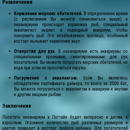
Развлечения
Кормление морских обитателей.
В определенное время
(с расписанием Вы можете ознакомиться выше) в
океанариуме происходит кормежка рыб, специальный
аквалангист ныряет в подводный аквариум, чтобы
покормить рыб. Это незабываемое зрелище, особенный
восторг вызывает кормление акул.
Отверстия для рук.
В океанариуме есть аквариумы со
специальными проемами, смонтированными для рук
посетителей. Вы можете потрогать морских обитателей, но
вода при этом не просочиться наружу.
Погружение с аквалангом.
Если Вы являетесь
обладателем сертификата дайвера, то всего за 3500 бат,
Вы можете погрузиться с аквалангом в аквариум к акулам
и другим хищным рыбам.
Заключение
Посетить океанариум в Паттайе будет интересно и детям, и
взрослым. Огромное количество рыб различных размеров и
цветов приведет в восторг любого ребенка. Для посетителей