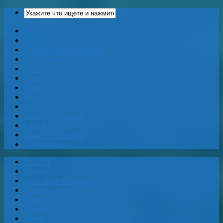
Новости
Погода
Достопримечательности
Развлечения
Пляжи
Шоппинг
Рынки
Карты
Еда
Кафе и Рестораны
Бары и Клубы
Банки и Обменники
Web-Камеры
Новости
Погода
Достопримечательности
Развлечения
Пляжи
Шоппинг
Рынки