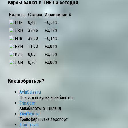
Курсы валют в THB на сегодня
Валюты
Ставка
Изменение %
0,43
–0,51
%
RUB
33,86
+0,17
%
USD
38,50
–0,14
%
EUR
11,73
+0,04
%
BYN
0,07
+0,15
%
KZT
0,76
+0,06
%
UAH
Как добраться?
AviaSales.ru
Поиск и покупка авиабилетов
Trip.com
Авиабилеты в Таиланд
KiwiTaxi.ru
Трансферы из/в аэропорт
Intui.Travel