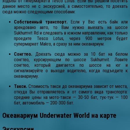
ходьбы от гипермаркета Tesco Lotus. Если Вы решили посетить
данное место не с экскурсией, а самостоятельно, то доехать
сюда можно следующими способами:
Собственный транспорт.
Если у Вас есть байк или
арендовано авто, то Вам нужно выехать на шоссе
Sukhumvit Rd и следовать в южном направлении, как только
проедите Tesco Lotus, через 900 метров будет
супермаркет Makro, а сразу за ним океанариум.
Сонгтео.
Доехать сюда можно за 10 бат на белом
сонгтео, курсирующем по шоссе Sukhumvit. Ловите
сонгтео, который двигается по шоссе на юг и
сигнализируйте о выходе водителю, когда подъедите к
океанариуму.
Такси.
Стоимость такси до океанариума зависит от места,
откуда Вы отправляетесь и от самого вида транспорта:
средние цены на мото-такси — 30-50 бат, тук-тук — 100
бат, автомобиль — 200-300 бат.
Океанариум Underwater World на карте
Экскурсии