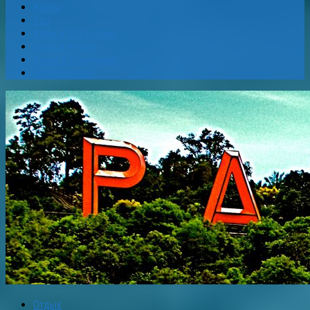
Карты
Еда
Кафе и Рестораны
Бары и Клубы
Банки и Обменники
Web-Камеры
Отдых