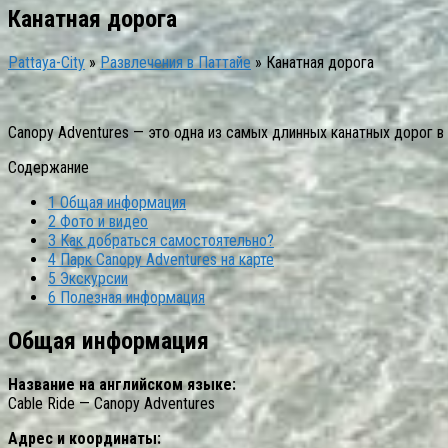
Канатная дорога
Pattaya-City
»
Развлечения в Паттайе
»
Канатная дорога
Canopy Adventures — это одна из самых длинных канатных дорог в 
Содержание
1
Общая информация
2
Фото и видео
3
Как добраться самостоятельно?
4
Парк Canopy Adventures на карте
5
Экскурсии
6
Полезная информация
Общая информация
Название на английском языке:
Cable Ride — Canopy Adventures
Адрес и координаты: