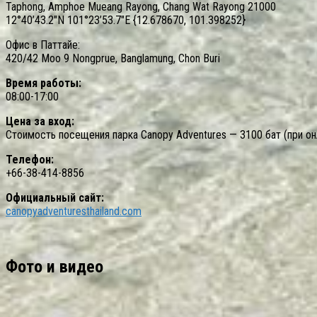
Taphong, Amphoe Mueang Rayong, Chang Wat Rayong 21000
12°40’43.2″N 101°23’53.7″E {12.678670, 101.398252}
Офис в Паттайе:
420/42 Moo 9 Nongprue, Banglamung, Chon Buri
Время работы:
08:00-17:00
Цена за вход:
Стоимость посещения парка Canopy Adventures — 3100 бат (при онл
Телефон:
+66-38-414-8856
Официальный сайт:
canopyadventuresthailand.com
Фото и видео