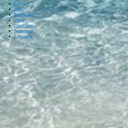
Отдых
Туры
Авиабилеты
Отели
Страховка
Экскурсии
О проекте