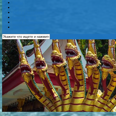
Карты
Еда
Кафе и Рестораны
Бары и Клубы
Банки и Обменники
Web-Камеры