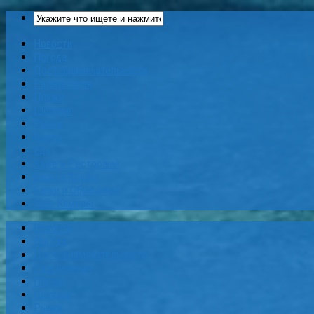
Новости
Погода
Достопримечательности
Развлечения
Пляжи
Шоппинг
Рынки
Карты
Еда
Кафе и Рестораны
Бары и Клубы
Банки и Обменники
Web-Камеры
Новости
Погода
Достопримечательности
Развлечения
Пляжи
Шоппинг
Рынки