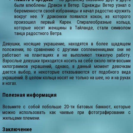
были влюблены Дракон и Ветер. Однажды Ветер узнал о
беременности своей избранницы и начал радостно кружить
вокруг нее. У драконихи появился кокон, из которого
произошел первый Карен. Спиралеобразные кольца,
которые носят женщины в Тайланде, стали символом
танца радостного Ветра.
Девушки, носящие украшение, находятся в более щадящем
положении, по сравнению с другими соплеменницами: они не
работают на плантациях и не выполняют тяжелую работу.
Взрослые девушки приходится носить на себе около пяти-восьми
килограммов украшений, однако, в данный момент девочкам
дается выбор, и некоторые отказываются от подобного вида
украшений. В целом кольца носят не только на шее, но и на руках
и ногах.
Полезная информация
Возьмите с собой побольше 20-ти батовых банкнот, которые
можно использовать как чаевые при фотографировании с
жильцами племени.
Заключение