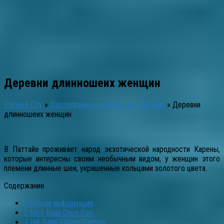
Деревни длинношеих женщин
Pattaya-City
»
Достопримечательности в Паттайе
»
Деревни
длинношеих женщин
В Паттайе проживает народ экзотической народности Карены,
которые интересны своим необычным видом, у женщин этого
племени длинные шеи, украшенные кольцами золотого цвета.
Содержание
1
Общая информация
2
Moo Baan Chon Pao
3
Hill Tribe Village Pattaya