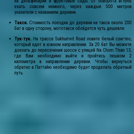
на дельфинарий и фруктовые сады. От поворота вглубь
ехать совсем немного, через каждые 500 метров
указатели с названием деревни.
Такси.
Стоимость поездки до деревни на такси около 200
бат в одну сторону, мототакси обойдется чуть дешевле.
Тук-тук.
На трассе Sukhumvit Road ловите белый сонгтео,
который идет в южном направлении. За 20 бат Вы можете
доехать до пересечения шоссе с улицей Na Chom Thian 13,
где Вам необходимо выйти и пройтись пешком 2
километра в направлении деревни. Чтобы вернуться
обратно в Паттайю необходимо будет проделать обратный
путь.