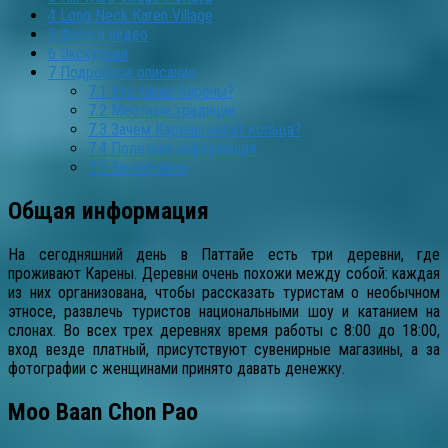
4
Long Neck Karen Village
5
Фото и видео
6
Экскурсии
7
Подробное описание:
7.1
Кто такие Карены?
7.2
Местные традиции
7.3
Зачем Карены носят кольца?
7.4
Полезная информация
7.5
Заключение
Общая информация
На сегодняшний день в Паттайе есть три деревни, где
проживают Карены. Деревни очень похожи между собой: каждая
из них организована, чтобы рассказать туристам о необычном
этносе, развлечь туристов национальными шоу и катанием на
слонах. Во всех трех деревнях время работы с 8:00 до 18:00,
вход везде платный, присутствуют сувенирные магазины, а за
фотографии с женщинами принято давать денежку.
Moo Baan Chon Pao