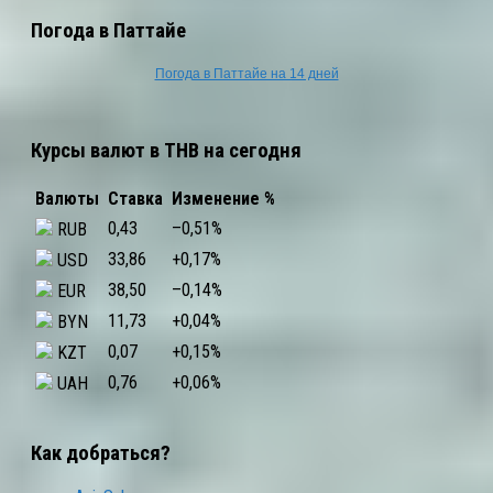
Погода в Паттайе
Погода в Паттайе на 14 дней
Курсы валют в THB на сегодня
Валюты
Ставка
Изменение %
0,43
–0,51
%
RUB
33,86
+0,17
%
USD
38,50
–0,14
%
EUR
11,73
+0,04
%
BYN
0,07
+0,15
%
KZT
0,76
+0,06
%
UAH
Как добраться?