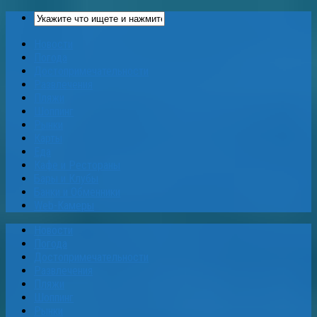
Новости
Погода
Достопримечательности
Развлечения
Пляжи
Шоппинг
Рынки
Карты
Еда
Кафе и Рестораны
Бары и Клубы
Банки и Обменники
Web-Камеры
Новости
Погода
Достопримечательности
Развлечения
Пляжи
Шоппинг
Рынки