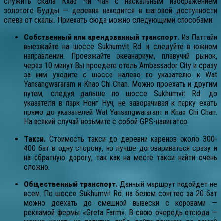
служить скала Кхао Чи Чан с наскальным изображением
золотого Будды — деревня находится в шаговой доступности
слева от скалы. Приехать сюда можно следующими способами:
Собственный или арендованный транспорт.
Из Паттайи
выезжайте на шоссе Sukhumvit Rd. и следуйте в южном
направлении. Проезжайте океанариум, плавучий рынок,
через 10 минут Вы проедете отель Ambassador City и сразу
за ним уходите с шоссе налево по указателю к Wat
Yansangwararam и Khao Chi Chan. Можно проехать и другим
путем, следуя дальше по шоссе Sukhumvit Rd. до
указателя в парк Нонг Нуч, не заворачивая к парку ехать
прямо до указателей Wat Yansangwararam и Khao Chi Chan.
На всякий случай возьмите с собой GPS-навигатор.
Такси.
Стоимость такси до деревни каренов около 300-
400 бат в одну сторону, но лучше договариваться сразу и
на обратную дорогу, так как на месте такси найти очень
сложно.
Общественный транспорт.
Данный маршрут подойдет не
всем. По шоссе Sukhumvit Rd. на белом сонгтео за 20 бат
можно доехать до смешной вывески с коровами —
рекламой фермы «Greta Farm». В свою очередь отсюда —