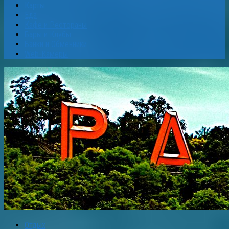
Карты
Еда
Кафе и Рестораны
Бары и Клубы
Банки и Обменники
Web-Камеры
Отдых