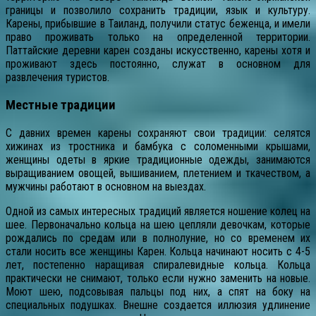
границы и позволило сохранить традиции, язык и культуру.
Карены, прибывшие в Таиланд, получили статус беженца, и имели
право проживать только на определенной территории.
Паттайские деревни карен созданы искусственно, карены хотя и
проживают здесь постоянно, служат в основном для
развлечения туристов.
Местные традиции
С давних времен карены сохраняют свои традиции: селятся
хижинах из тростника и бамбука с соломенными крышами,
женщины одеты в яркие традиционные одежды, занимаются
выращиванием овощей, вышиванием, плетением и ткачеством, а
мужчины работают в основном на выездах.
Одной из самых интересных традиций является ношение колец на
шее. Первоначально кольца на шею цепляли девочкам, которые
рождались по средам или в полнолуние, но со временем их
стали носить все женщины Карен. Кольца начинают носить с 4-5
лет, постепенно наращивая спиралевидные кольца. Кольца
практически не снимают, только если нужно заменить на новые.
Моют шею, подсовывая пальцы под них, а спят на боку на
специальных подушках. Внешне создается иллюзия удлинение