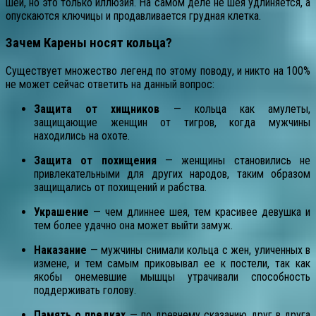
шеи, но это только иллюзия. На самом деле не шея удлиняется, а
опускаются ключицы и продавливается грудная клетка.
Зачем Карены носят кольца?
Существует множество легенд по этому поводу, и никто на 100%
не может сейчас ответить на данный вопрос:
Защита от хищников
— кольца как амулеты,
защищающие женщин от тигров, когда мужчины
находились на охоте.
Защита от похищения
— женщины становились не
привлекательными для других народов, таким образом
защищались от похищений и рабства.
Украшение
— чем длиннее шея, тем красивее девушка и
тем более удачно она может выйти замуж.
Наказание
— мужчины снимали кольца с жен, уличенных в
измене, и тем самым приковывал ее к постели, так как
якобы онемевшие мышцы утрачивали способность
поддерживать голову.
Память о предках
— по древнему сказанию друг в друга