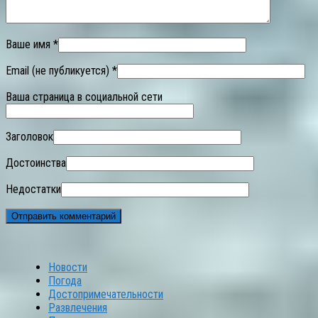
Ваше имя *
Email (не публикуется) *
Ваша страница в социальной сети
Заголовок
Достоинства
Недостатки
Новости
Погода
Достопримечательности
Развлечения