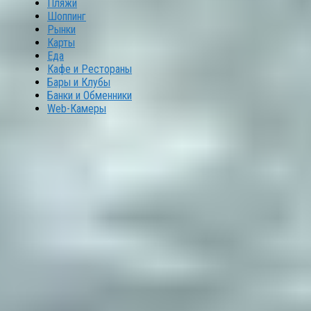
Пляжи
Шоппинг
Рынки
Карты
Еда
Кафе и Рестораны
Бары и Клубы
Банки и Обменники
Web-Камеры