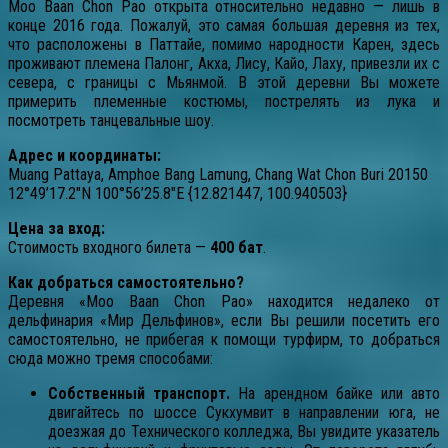
Moo Baan Chon Pao открыта относительно недавно — лишь в
конце 2016 года. Пожалуй, это самая большая деревня из тех,
что расположены в Паттайе, помимо народности Карен, здесь
проживают племена Палонг, Акха, Лису, Кайо, Лаху, привезли их с
севера, с границы с Мьянмой. В этой деревни Вы можете
примерить племенные костюмы, пострелять из лука и
посмотреть танцевальные шоу.
Адрес и координаты:
Muang Pattaya, Amphoe Bang Lamung, Chang Wat Chon Buri 20150
12°49’17.2″N 100°56’25.8″E {12.821447, 100.940503}
Цена за вход:
Стоимость входного билета —
400 бат
.
Как добраться самостоятельно?
Деревня «Moo Baan Chon Pao» находится недалеко от
дельфинария «Мир Дельфинов», если Вы решили посетить его
самостоятельно, не прибегая к помощи турфирм, то добраться
сюда можно тремя способами:
Собственный транспорт.
На арендном байке или авто
двигайтесь по шоссе Сукхумвит в направлении юга, не
доезжая до Технического колледжа, Вы увидите указатель