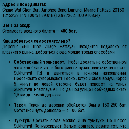
Адрес и координаты:
Chang Wat Chon Buri, Amphoe Bang Lamung, Muang Pattaya, 20150
12°52’38.1″N 100°54’39.0″E {12.877262, 100.910834}
Цена за вход:
Стоимость входного билета —
400 бат.
Как добраться самостоятельно?
Деревня «Hill tribe village Pattaya» находится недалеко от
плавучего рынка, добраться сюда можно тремя способами:
Собственный транспорт.
Чтобы доехать на собственном
авто или байке из любого района нужно выехать на шоссе
Sukhumvit Rd и двигаться в южном направлении.
Проезжайте супермаркет Теско Лотус и океанариум, через
5 минут по левой стороне будет поворот на улицу
Sukhumvit-Phatthaya 91. По данной улице необходимо ехать
1,5 км до самой деревни.
Такси.
Такси до деревни обойдется Вам в 150-250 бат,
мототакси чуть дешевле — в 100 бат.
Тук-тук.
Доехать сюда можно и на тук-туке. По шоссе
Sukhumvit Rd курсируют белые сонгтео, ловите тот, что