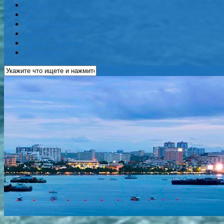
Карты
Еда
Кафе и Рестораны
Бары и Клубы
Банки и Обменники
Web-Камеры