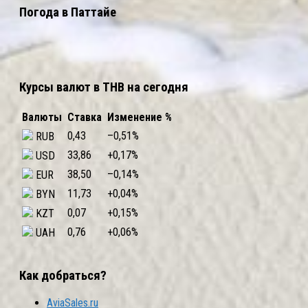
Погода в Паттайе
Курсы валют в THB на сегодня
Валюты
Ставка
Изменение %
0,43
–0,51
%
RUB
33,86
+0,17
%
USD
38,50
–0,14
%
EUR
11,73
+0,04
%
BYN
0,07
+0,15
%
KZT
0,76
+0,06
%
UAH
Как добраться?
AviaSales.ru