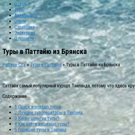
Отдых
Туры
Авиабилеты
Отели
Страховка
Экскурсии
О проекте
Туры в Паттайю из Брянска
Pattaya-City
»
Туры в Паттайю
»
Туры в Паттайю из Брянска
Паттайя самый популярный курорт Таиланда, потому что здесь кру
Содержание
1
Поиск и подбор туров
2
Лучшие туроператоры в Таиланд
3
Какие цены на туры?
4
Как найти дешевые туры?
5
Горящие туры в Таиланд