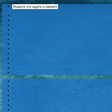
Новости
Погода
Достопримечательности
Развлечения
Пляжи
Шоппинг
Рынки
Карты
Еда
Кафе и Рестораны
Бары и Клубы
Банки и Обменники
Web-Камеры
Новости
Погода
Достопримечательности
Развлечения
Пляжи
Шоппинг
Рынки