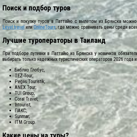
Поиск и подбор туров
Поиск и покупку туров в Паттайю с вылетом из Брянска можно
Level.travel
или
OnlineTours
, где можно сравнивать цены среди все
Лучшие туроператоры в Таиланд
При подборе путевки в Паттайю из Брянска у новичков обязател
выбирать только надежных туристических операторов 2026 года и
Библио Глобус;
TEZ Tour;
Pegas Touristik;
ANEX Tour;
TUI Group;
Coral Travel;
Intourist;
ПАКС;
Sunmar;
ITM Group.
Какие цены на туры?