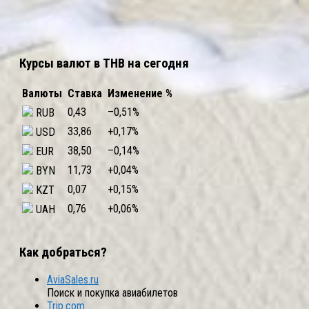
Курсы валют в THB на сегодня
Валюты
Ставка
Изменение %
0,43
–0,51
%
RUB
33,86
+0,17
%
USD
38,50
–0,14
%
EUR
11,73
+0,04
%
BYN
0,07
+0,15
%
KZT
0,76
+0,06
%
UAH
Как добраться?
AviaSales.ru
Поиск и покупка авиабилетов
Trip.com