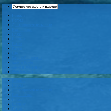
Новости
Погода
Достопримечательности
Развлечения
Пляжи
Шоппинг
Рынки
Карты
Еда
Кафе и Рестораны
Бары и Клубы
Банки и Обменники
Web-Камеры
Новости
Погода
Достопримечательности
Развлечения
Пляжи
Шоппинг
Рынки