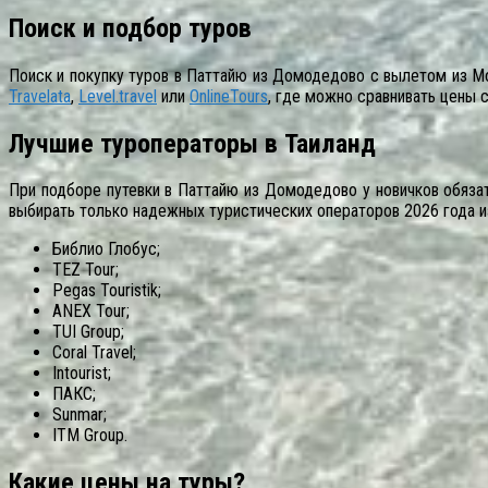
Поиск и подбор туров
Поиск и покупку туров в Паттайю из Домодедово с вылетом из 
Travelata
,
Level.travel
или
OnlineTours
, где можно сравнивать цены 
Лучшие туроператоры в Таиланд
При подборе путевки в Паттайю из Домодедово у новичков обязат
выбирать только надежных туристических операторов 2026 года и
Библио Глобус;
TEZ Tour;
Pegas Touristik;
ANEX Tour;
TUI Group;
Coral Travel;
Intourist;
ПАКС;
Sunmar;
ITM Group.
Какие цены на туры?