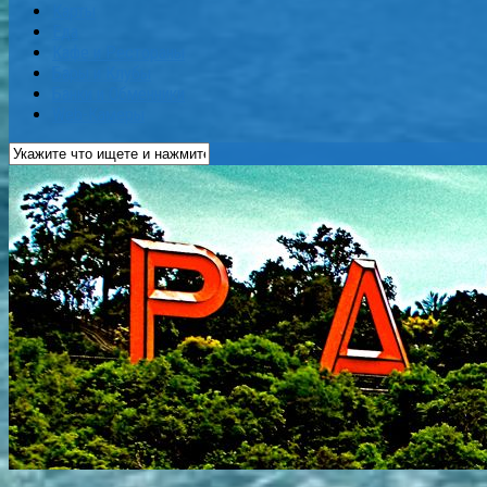
Карты
Еда
Кафе и Рестораны
Бары и Клубы
Банки и Обменники
Web-Камеры