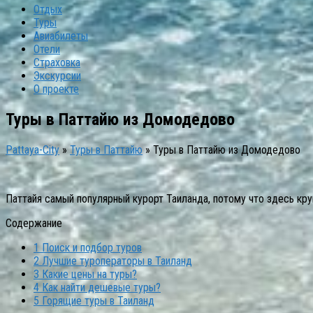
Отдых
Туры
Авиабилеты
Отели
Страховка
Экскурсии
О проекте
Туры в Паттайю из Домодедово
Pattaya-City
»
Туры в Паттайю
»
Туры в Паттайю из Домодедово
Паттайя самый популярный курорт Таиланда, потому что здесь кру
Содержание
1
Поиск и подбор туров
2
Лучшие туроператоры в Таиланд
3
Какие цены на туры?
4
Как найти дешевые туры?
5
Горящие туры в Таиланд