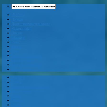
Новости
Погода
Достопримечательности
Развлечения
Пляжи
Шоппинг
Рынки
Карты
Еда
Кафе и Рестораны
Бары и Клубы
Банки и Обменники
Web-Камеры
Новости
Погода
Достопримечательности
Развлечения
Пляжи
Шоппинг
Рынки