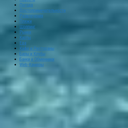
Погода
Достопримечательности
Развлечения
Пляжи
Шоппинг
Рынки
Карты
Еда
Кафе и Рестораны
Бары и Клубы
Банки и Обменники
Web-Камеры