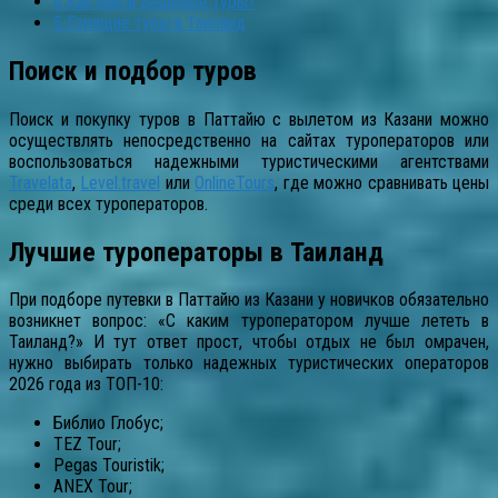
4
Как найти дешевые туры?
5
Горящие туры в Таиланд
Поиск и подбор туров
Поиск и покупку туров в Паттайю с вылетом из Казани можно
осуществлять непосредственно на сайтах туроператоров или
воспользоваться надежными туристическими агентствами
Travelata
,
Level.travel
или
OnlineTours
, где можно сравнивать цены
среди всех туроператоров.
Лучшие туроператоры в Таиланд
При подборе путевки в Паттайю из Казани у новичков обязательно
возникнет вопрос: «С каким туроператором лучше лететь в
Таиланд?» И тут ответ прост, чтобы отдых не был омрачен,
нужно выбирать только надежных туристических операторов
2026 года из ТОП-10:
Библио Глобус;
TEZ Tour;
Pegas Touristik;
ANEX Tour;