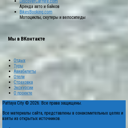
DiscoverCarHire.com
Аренда авто и байков
BikesBooking.com
Мотоциклы, скутеры и велосипеды
Мы в ВКонтакте
Отдых
Туры
Авиабилеты
Отели
Страховка
Экскурсии
О проекте
Pattaya City © 2026. Все права защищены.
Все материалы сайта, представлены в ознакомительных целях и
взяты из открытых источников.