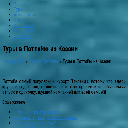
Отдых
Туры
Авиабилеты
Отели
Страховка
Экскурсии
О проекте
Туры в Паттайю из Казани
Pattaya-City
»
Туры в Паттайю
»
Туры в Паттайю из Казани
Паттайя самый популярный курорт Таиланда, потому что здесь
круглый год тепло, солнечно и можно провести незабываемый
отпуск в одиночку, шумной компанией или всей семьей!
Содержание
1
Поиск и подбор туров
2
Лучшие туроператоры в Таиланд
3
Какие цены на туры?