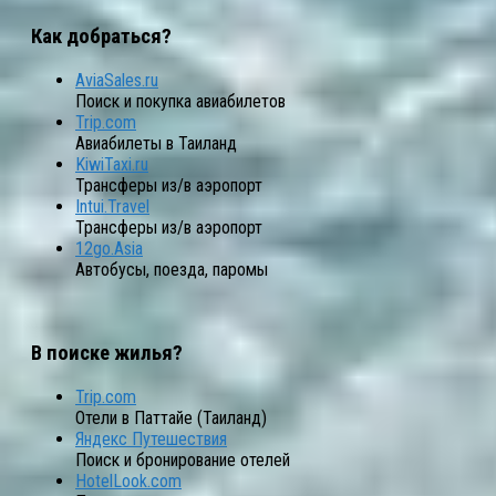
Как добраться?
AviaSales.ru
Поиск и покупка авиабилетов
Trip.com
Авиабилеты в Таиланд
KiwiTaxi.ru
Трансферы из/в аэропорт
Intui.Travel
Трансферы из/в аэропорт
12go.Asia
Автобусы, поезда, паромы
В поиске жилья?
Trip.com
Отели в Паттайе (Таиланд)
Яндекс Путешествия
Поиск и бронирование отелей
HotelLook.com