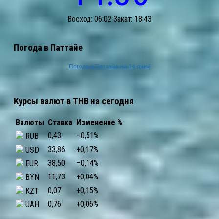
Восход: 06:02 Закат: 18:43
Погода в Паттайе
Погода в Паттайе на 14 дней
Курсы валют в THB на сегодня
Валюты
Ставка
Изменение %
0,43
–0,51
%
RUB
33,86
+0,17
%
USD
38,50
–0,14
%
EUR
11,73
+0,04
%
BYN
0,07
+0,15
%
KZT
0,76
+0,06
%
UAH