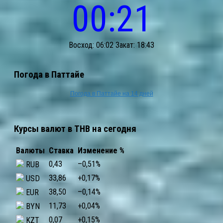
00:21
Восход: 06:02 Закат: 18:43
Погода в Паттайе
Погода в Паттайе на 14 дней
Курсы валют в THB на сегодня
Валюты
Ставка
Изменение %
0,43
–0,51
%
RUB
33,86
+0,17
%
USD
38,50
–0,14
%
EUR
11,73
+0,04
%
BYN
0,07
+0,15
%
KZT