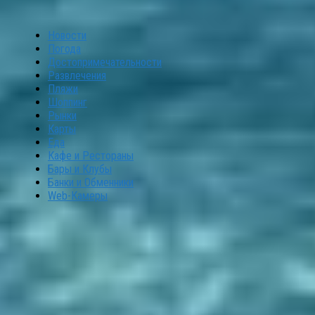
Новости
Погода
Достопримечательности
Развлечения
Пляжи
Шоппинг
Рынки
Карты
Еда
Кафе и Рестораны
Бары и Клубы
Банки и Обменники
Web-Камеры