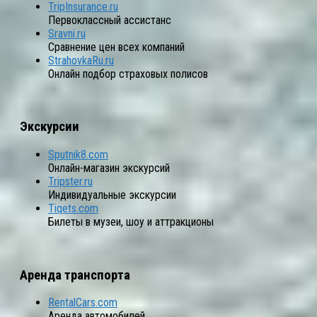
TripInsurance.ru
Первоклассный ассистанс
Sravni.ru
Сравнение цен всех компаний
StrahovkaRu.ru
Онлайн подбор страховых полисов
Экскурсии
Sputnik8.com
Онлайн-магазин экскурсий
Tripster.ru
Индивидуальные экскурсии
Tiqets.com
Билеты в музеи, шоу и аттракционы
Аренда транспорта
RentalCars.com
Аренда автомобилей