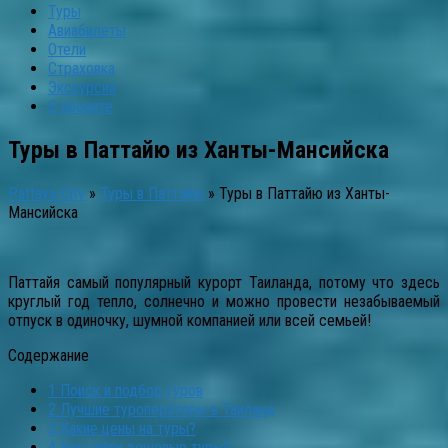
Туры
Авиабилеты
Отели
Страховка
Экскурсии
О проекте
Туры в Паттайю из Ханты-Мансийска
Pattaya-City
»
Туры в Паттайю
»
Туры в Паттайю из Ханты-
Мансийска
Паттайя самый популярный курорт Таиланда, потому что здесь
круглый год тепло, солнечно и можно провести незабываемый
отпуск в одиночку, шумной компанией или всей семьей!
Содержание
1
Поиск и подбор туров
2
Лучшие туроператоры в Таиланд
3
Какие цены на туры?
4
Как найти дешевые туры?