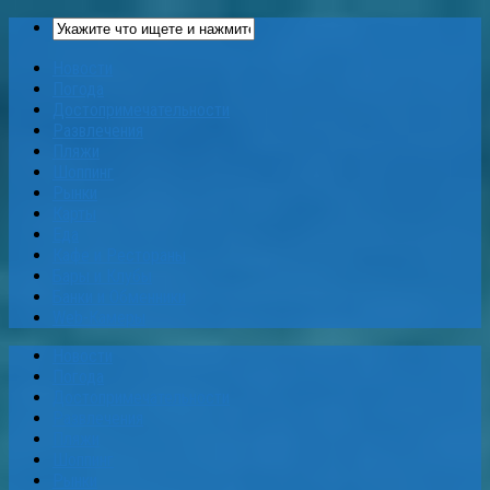
Новости
Погода
Достопримечательности
Развлечения
Пляжи
Шоппинг
Рынки
Карты
Еда
Кафе и Рестораны
Бары и Клубы
Банки и Обменники
Web-Камеры
Новости
Погода
Достопримечательности
Развлечения
Пляжи
Шоппинг
Рынки