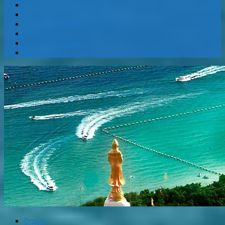
Карты
Еда
Кафе и Рестораны
Бары и Клубы
Банки и Обменники
Web-Камеры
Отдых