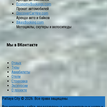
EconomyBookings.com
Прокат автомобилей
DiscoverCarHire.com
Аренда авто и байков
BikesBooking.com
Мотоциклы, скутеры и велосипеды
Мы в ВКонтакте
Отдых
Туры
Авиабилеты
Отели
Страховка
Экскурсии
О проекте
Pattaya City © 2026. Все права защищены.
Все материалы сайта, представлены в ознакомительных целях и