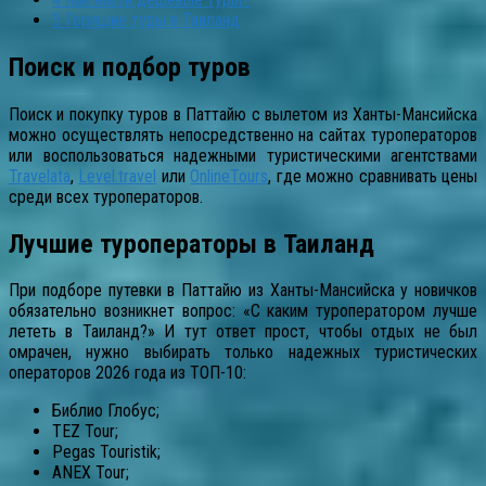
5
Горящие туры в Таиланд
Поиск и подбор туров
Поиск и покупку туров в Паттайю с вылетом из Ханты-Мансийска
можно осуществлять непосредственно на сайтах туроператоров
или воспользоваться надежными туристическими агентствами
Travelata
,
Level.travel
или
OnlineTours
, где можно сравнивать цены
среди всех туроператоров.
Лучшие туроператоры в Таиланд
При подборе путевки в Паттайю из Ханты-Мансийска у новичков
обязательно возникнет вопрос: «С каким туроператором лучше
лететь в Таиланд?» И тут ответ прост, чтобы отдых не был
омрачен, нужно выбирать только надежных туристических
операторов 2026 года из ТОП-10:
Библио Глобус;
TEZ Tour;
Pegas Touristik;
ANEX Tour;