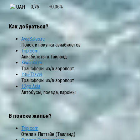
0,76
+0,06
%
UAH
Как добраться?
AviaSales.ru
Поиск и покупка авиабилетов
Trip.com
Авиабилеты в Таиланд
KiwiTaxi.ru
Трансферы из/в аэропорт
Intui.Travel
Трансферы из/в аэропорт
12go.Asia
Автобусы, поезда, паромы
В поиске жилья?
Trip.com
Отели в Паттайе (Таиланд)