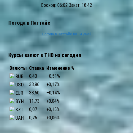
Восход: 06:02 Закат: 18:42
Погода в Паттайе
Погода в Паттайе на 14 дней
Курсы валют в THB на сегодня
Валюты
Ставка
Изменение %
0,43
–0,51
%
RUB
33,86
+0,17
%
USD
38,50
–0,14
%
EUR
11,73
+0,04
%
BYN
0,07
+0,15
%
KZT
0,76
+0,06
%
UAH