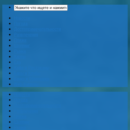
Новости
Погода
Достопримечательности
Развлечения
Пляжи
Шоппинг
Рынки
Карты
Еда
Кафе и Рестораны
Бары и Клубы
Банки и Обменники
Web-Камеры
Новости
Погода
Достопримечательности
Развлечения
Пляжи
Шоппинг
Рынки