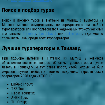
Поиск и подбор туров
Поиск и покупку туров в Паттайю из Мытищ с вылетом из
Москвы можно осуществлять непосредственно на сайтах
туроператоров или воспользоваться надежными туристическими
агентствами
Travelata
,
Level.travel
или
OnlineTours
, где можно
сравнивать цены среди всех туроператоров.
Лучшие туроператоры в Таиланд
При подборе путевки в Паттайю из Мытищ у новичков
обязательно возникнет вопрос: «С каким туроператором лучше
лететь в Таиланд?» И тут ответ прост, чтобы отдых не был
омрачен, нужно выбирать только надежных туристических
операторов 2026 года из ТОП-10:
Библио Глобус;
TEZ Tour;
Pegas Touristik;
ANEX Tour;
TUI Group;