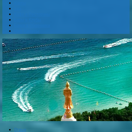
Карты
Еда
Кафе и Рестораны
Бары и Клубы
Банки и Обменники
Web-Камеры
Отдых