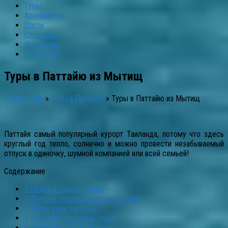
Туры
Авиабилеты
Отели
Страховка
Экскурсии
О проекте
Туры в Паттайю из Мытищ
Pattaya-City
»
Туры в Паттайю
»
Туры в Паттайю из Мытищ
Паттайя самый популярный курорт Таиланда, потому что здесь
круглый год тепло, солнечно и можно провести незабываемый
отпуск в одиночку, шумной компанией или всей семьей!
Содержание
1
Поиск и подбор туров
2
Лучшие туроператоры в Таиланд
3
Какие цены на туры?
4
Как найти дешевые туры?
5
Горящие туры в Таиланд