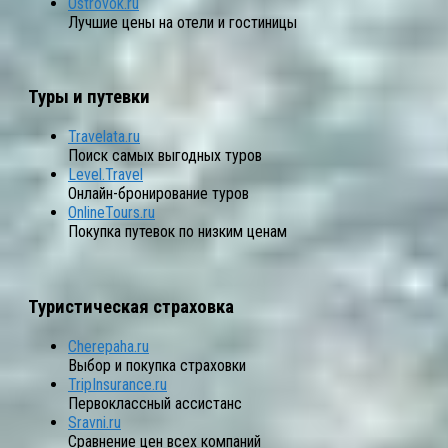
Ostrovok.ru
Лучшие цены на отели и гостиницы
Туры и путевки
Travelata.ru
Поиск самых выгодных туров
Level.Travel
Онлайн-бронирование туров
OnlineTours.ru
Покупка путевок по низким ценам
Туристическая страховка
Cherepaha.ru
Выбор и покупка страховки
TripInsurance.ru
Первоклассный ассистанс
Sravni.ru
Сравнение цен всех компаний