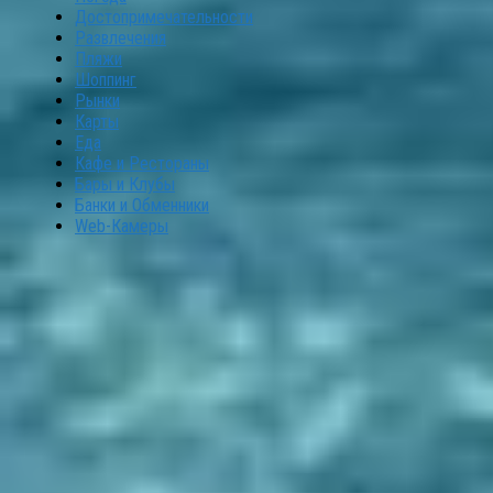
Достопримечательности
Развлечения
Пляжи
Шоппинг
Рынки
Карты
Еда
Кафе и Рестораны
Бары и Клубы
Банки и Обменники
Web-Камеры