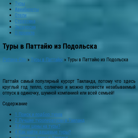
Туры
Авиабилеты
Отели
Страховка
Экскурсии
О проекте
Туры в Паттайю из Подольска
Pattaya-City
»
Туры в Паттайю
»
Туры в Паттайю из Подольска
Паттайя самый популярный курорт Таиланда, потому что здесь
круглый год тепло, солнечно и можно провести незабываемый
отпуск в одиночку, шумной компанией или всей семьей!
Содержание
1
Поиск и подбор туров
2
Лучшие туроператоры в Таиланд
3
Какие цены на туры?
4
Как найти дешевые туры?
5
Горящие туры в Таиланд