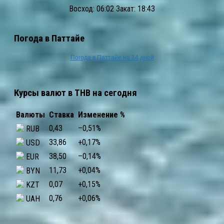
Восход: 06:02 Закат: 18:43
Погода в Паттайе
Погода в Паттайе на 14 дней
Курсы валют в THB на сегодня
Валюты
Ставка
Изменение %
0,43
–0,51
%
RUB
33,86
+0,17
%
USD
38,50
–0,14
%
EUR
11,73
+0,04
%
BYN
0,07
+0,15
%
KZT
0,76
+0,06
%
UAH