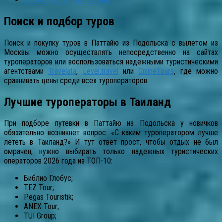
Поиск и подбор туров
Поиск и покупку туров в Паттайю из Подольска с вылетом из
Москвы можно осуществлять непосредственно на сайтах
туроператоров или воспользоваться надежными туристическими
агентствами
Travelata
,
Level.travel
или
OnlineTours
, где можно
сравнивать цены среди всех туроператоров.
Лучшие туроператоры в Таиланд
При подборе путевки в Паттайю из Подольска у новичков
обязательно возникнет вопрос: «С каким туроператором лучше
лететь в Таиланд?» И тут ответ прост, чтобы отдых не был
омрачен, нужно выбирать только надежных туристических
операторов 2026 года из ТОП-10:
Библио Глобус;
TEZ Tour;
Pegas Touristik;
ANEX Tour;
TUI Group;