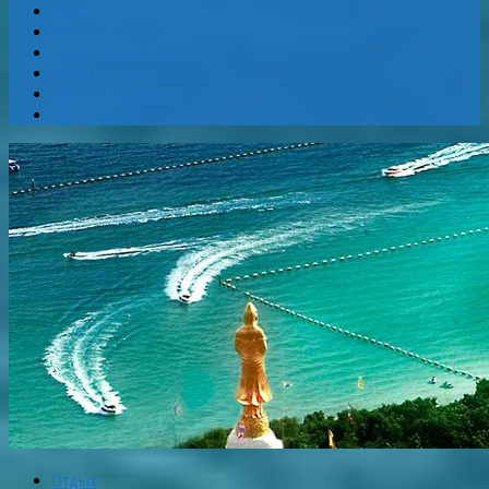
Карты
Еда
Кафе и Рестораны
Бары и Клубы
Банки и Обменники
Web-Камеры
Отдых