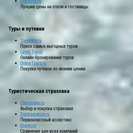
Ostrovok.ru
Лучшие цены на отели и гостиницы
Туры и путевки
Travelata.ru
Поиск самых выгодных туров
Level.Travel
Онлайн-бронирование туров
OnlineTours.ru
Покупка путевок по низким ценам
Туристическая страховка
Cherepaha.ru
Выбор и покупка страховки
TripInsurance.ru
Первоклассный ассистанс
Sravni.ru
Сравнение цен всех компаний