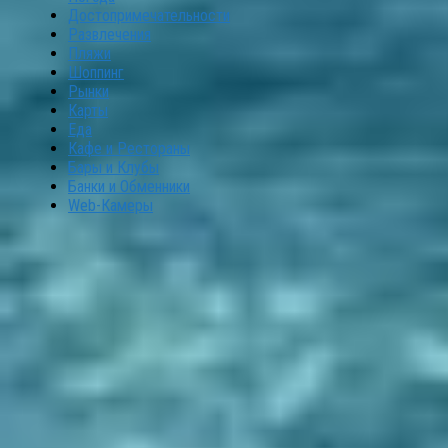
Достопримечательности
Развлечения
Пляжи
Шоппинг
Рынки
Карты
Еда
Кафе и Рестораны
Бары и Клубы
Банки и Обменники
Web-Камеры