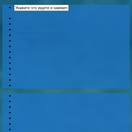
Новости
Погода
Достопримечательности
Развлечения
Пляжи
Шоппинг
Рынки
Карты
Еда
Кафе и Рестораны
Бары и Клубы
Банки и Обменники
Web-Камеры
Новости
Погода
Достопримечательности
Развлечения
Пляжи
Шоппинг
Рынки