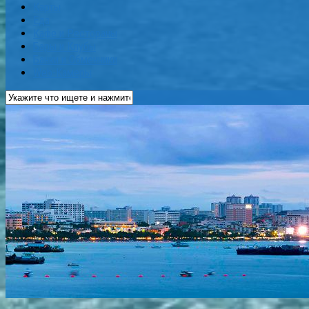
Карты
Еда
Кафе и Рестораны
Бары и Клубы
Банки и Обменники
Web-Камеры