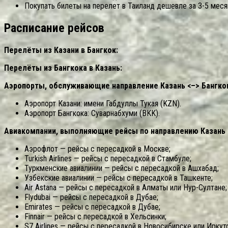
Покупать билеты на перелет в Таиланд дешевле за 3-5 меся
Расписание рейсов
Перелёты из Казани в Бангкок:
Перелёты из Бангкока в Казань:
Аэропорты, обслуживающие направление Казань <–> Бангко
Аэропорт Казани: имени Габдуллы Тукая (KZN).
Аэропорт Бангкока: Суварнабхуми (BKK).
Авиакомпании, выполняющие рейсы по направлению Казань <
Аэрофлот — рейсы с пересадкой в Москве;
Turkish Airlines — рейсы с пересадкой в Стамбуле;
Туркменские авиалинии — рейсы с пересадкой в Ашхабад;
Узбекские авиалинии — рейсы с пересадкой в Ташкенте;
Air Astana — рейсы с пересадкой в Алматы или Нур-Султане;
Flydubai — рейсы с пересадкой в Дубае;
Emirates — рейсы с пересадкой в Дубае;
Finnair — рейсы с пересадкой в Хельсинки;
S7 Airlines — рейсы с пересадкой в Новосибирске или Иркут