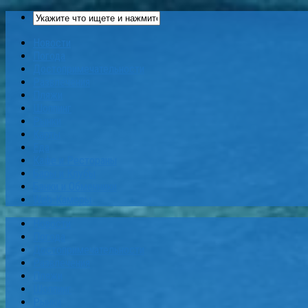
Новости
Погода
Достопримечательности
Развлечения
Пляжи
Шоппинг
Рынки
Карты
Еда
Кафе и Рестораны
Бары и Клубы
Банки и Обменники
Web-Камеры
Новости
Погода
Достопримечательности
Развлечения
Пляжи
Шоппинг
Рынки