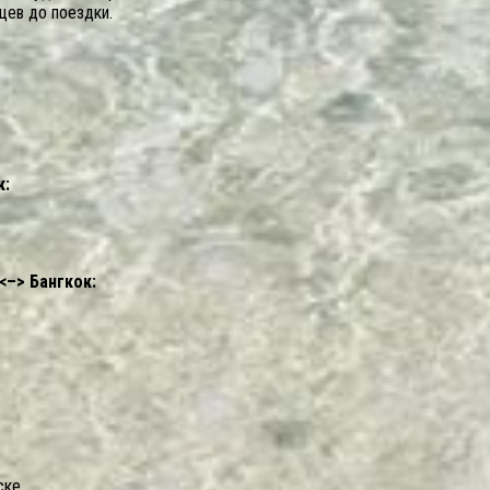
цев до поездки.
к:
–> Бангкок:
ске.