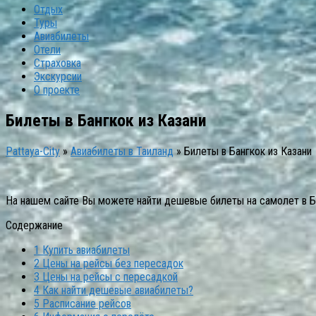
Отдых
Туры
Авиабилеты
Отели
Страховка
Экскурсии
О проекте
Билеты в Бангкок из Казани
Pattaya-City
»
Авиабилеты в Таиланд
»
Билеты в Бангкок из Казани
На нашем сайте Вы можете найти дешевые билеты на самолет в Бан
Содержание
1
Купить авиабилеты
2
Цены на рейсы без пересадок
3
Цены на рейсы с пересадкой
4
Как найти дешевые авиабилеты?
5
Расписание рейсов