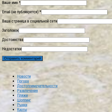
Ваше имя *
Email (не публикуется) *
Ваша страница в социальной сети
Заголовок
Достоинства
Недостатки
Новости
Погода
Достопримечательности
Развлечения
Пляжи
Шоппинг
Рынки
Карты