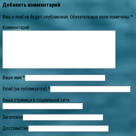
Добавить комментарий
Ваш e-mail не будет опубликован.
Обязательные поля помечены
*
Комментарий
Ваше имя *
Email (не публикуется) *
Ваша страница в социальной сети
Заголовок
Достоинства