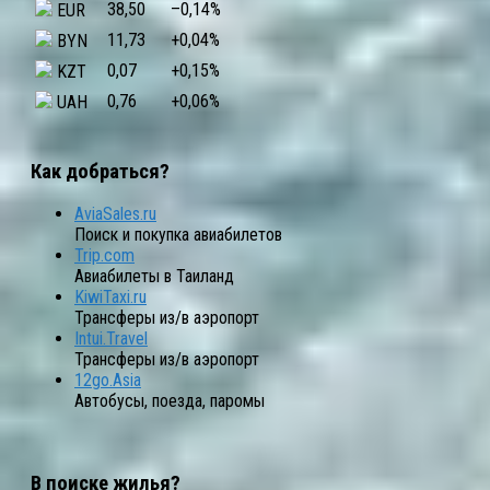
38,50
–0,14
%
EUR
11,73
+0,04
%
BYN
0,07
+0,15
%
KZT
0,76
+0,06
%
UAH
Как добраться?
AviaSales.ru
Поиск и покупка авиабилетов
Trip.com
Авиабилеты в Таиланд
KiwiTaxi.ru
Трансферы из/в аэропорт
Intui.Travel
Трансферы из/в аэропорт
12go.Asia
Автобусы, поезда, паромы
В поиске жилья?