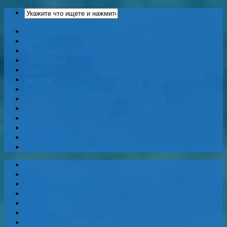
Новости
Погода
Достопримечательности
Развлечения
Пляжи
Шоппинг
Рынки
Карты
Еда
Кафе и Рестораны
Бары и Клубы
Банки и Обменники
Web-Камеры
Новости
Погода
Достопримечательности
Развлечения
Пляжи
Шоппинг
Рынки