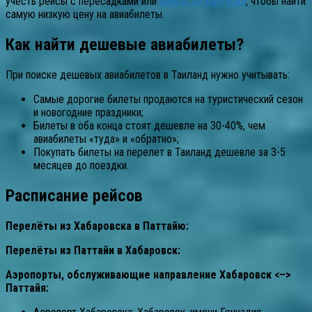
учесть рейсы с пересадками или
рейсы до Бангкока
, чтобы найти
самую низкую цену на авиабилеты.
Как найти дешевые авиабилеты?
При поиске дешевых авиабилетов в Таиланд нужно учитывать:
Самые дорогие билеты продаются на туристический сезон
и новогодние праздники;
Билеты в оба конца стоят дешевле на 30-40%, чем
авиабилеты «туда» и «обратно»;
Покупать билеты на перелет в Таиланд дешевле за 3-5
месяцев до поездки.
Расписание рейсов
Перелёты из Хабаровска в Паттайю:
Перелёты из Паттайи в Хабаровск:
Аэропорты, обслуживающие направление Хабаровск <–>
Паттайя: