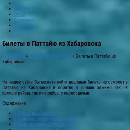
Туры
Авиабилеты
Отели
Страховка
Экскурсии
О проекте
Билеты в Паттайю из Хабаровска
Pattaya-City
»
Авиабилеты в Таиланд
»
Билеты в Паттайю из
Хабаровска
На нашем сайте Вы можете найти дешевые билеты на самолет в
Паттайю из Хабаровска и обратно в онлайн режиме как на
прямые рейсы, так и на рейсы с пересадками.
Содержание
1
Купить авиабилеты
2
Цены на рейсы без пересадок
3
Цены на рейсы с пересадкой
4
Как найти дешевые авиабилеты?