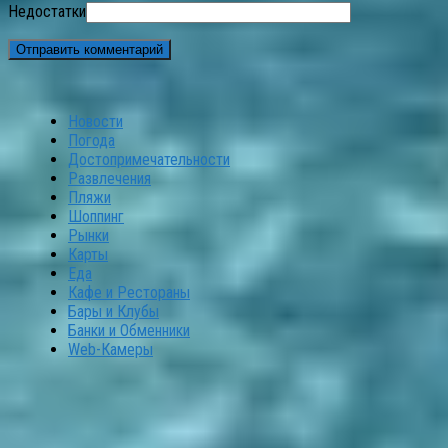
Недостатки
Новости
Погода
Достопримечательности
Развлечения
Пляжи
Шоппинг
Рынки
Карты
Еда
Кафе и Рестораны
Бары и Клубы
Банки и Обменники
Web-Камеры