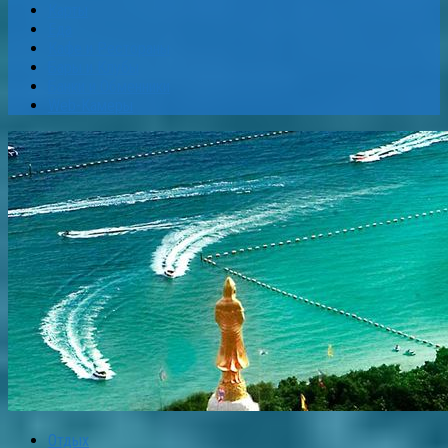
Карты
Еда
Кафе и Рестораны
Бары и Клубы
Банки и Обменники
Web-Камеры
Отдых