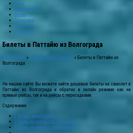
Туры
Авиабилеты
Отели
Страховка
Экскурсии
О проекте
Билеты в Паттайю из Волгограда
Pattaya-City
»
Авиабилеты в Таиланд
»
Билеты в Паттайю из
Волгограда
На нашем сайте Вы можете найти дешевые билеты на самолет в
Паттайю из Волгограда и обратно в онлайн режиме как на
прямые рейсы, так и на рейсы с пересадками.
Содержание
1
Купить авиабилеты
2
Цены на рейсы без пересадок
3
Цены на рейсы с пересадкой
4
Как найти дешевые авиабилеты?