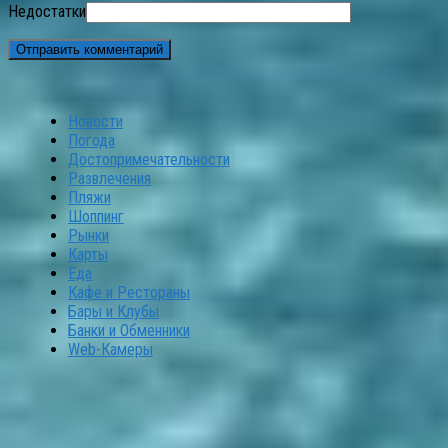
Недостатки
Новости
Погода
Достопримечательности
Развлечения
Пляжи
Шоппинг
Рынки
Карты
Еда
Кафе и Рестораны
Бары и Клубы
Банки и Обменники
Web-Камеры