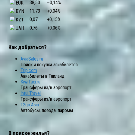
38,50
–0,14
%
EUR
11,73
+0,04
%
BYN
0,07
+0,15
%
KZT
0,76
+0,06
%
UAH
Как добраться?
AviaSales.ru
Поиск и покупка авиабилетов
Trip.com
Авиабилеты в Таиланд
KiwiTaxi.ru
Трансферы из/в аэропорт
Intui.Travel
Трансферы из/в аэропорт
12go.Asia
Автобусы, поезда, паромы
В поиске жилья?