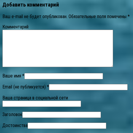
Добавить комментарий
Ваш e-mail не будет опубликован.
Обязательные поля помечены
*
Комментарий
Ваше имя *
Email (не публикуется) *
Ваша страница в социальной сети
Заголовок
Достоинства