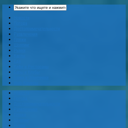
Новости
Погода
Достопримечательности
Развлечения
Пляжи
Шоппинг
Рынки
Карты
Еда
Кафе и Рестораны
Бары и Клубы
Банки и Обменники
Web-Камеры
Новости
Погода
Достопримечательности
Развлечения
Пляжи
Шоппинг
Рынки