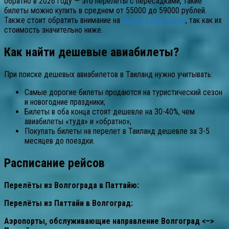
обратно в 2026 году — это перелеты с пересадками, такие
билеты можно купить в среднем от 55000 до 59000 рублей.
Также стоит обратить внимание на
рейсы до Бангкока
, так как их
стоимость значительно ниже.
Как найти дешевые авиабилеты?
При поиске дешевых авиабилетов в Таиланд нужно учитывать:
Самые дорогие билеты продаются на туристический сезон
и новогодние праздники;
Билеты в оба конца стоят дешевле на 30-40%, чем
авиабилеты «туда» и «обратно»;
Покупать билеты на перелет в Таиланд дешевле за 3-5
месяцев до поездки.
Расписание рейсов
Перелёты из Волгограда в Паттайю:
Перелёты из Паттайи в Волгоград:
Аэропорты, обслуживающие направление Волгоград <–>