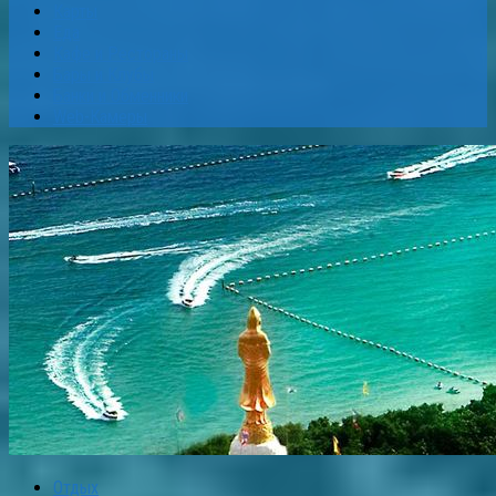
Карты
Еда
Кафе и Рестораны
Бары и Клубы
Банки и Обменники
Web-Камеры
Отдых