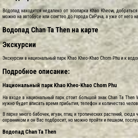
Водопад находится недалеко от зоопарка Khao Kheow, добраться
можно на автобусе или сонгтео до города СиРача, а уже от него н
Водопад Chan Ta Then на карте
Экскурсии
Экскурсии в национальный парк Khao Kheo-Khao Chom Phu и к водо
Подробное описание:
Национальный парк Khao Kheo-Khao Chom Phu
На входе в национальный парк стоит большой знак Chan Ta Then 
нужно будет вписать время прибытия, телефон и количество челов
В парке много бабочек, игуан, птиц и тропических растений, сюд
охранником и он Вас подбросит, но можно пройти и пешком, послу
Водопад Chan Ta Then