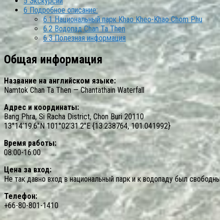
5
Экскурсии
6
Подробное описание:
6.1
Национальный парк Khao Kheo-Khao Chom Phu
6.2
Водопад Chan Ta Then
6.3
Полезная информация
Общая информация
Название на английском языке:
Namtok Chan Ta Then — Chantathain Waterfall
Адрес и координаты:
Bang Phra, Si Racha District, Chon Buri 20110
13°14’19.6″N 101°02’31.2″E {13.238764, 101.041992}
Время работы:
08:00-16:00
Цена за вход:
Не так давно вход в национальный парк и к водопаду был свободны
Телефон:
+66-80-801-1410