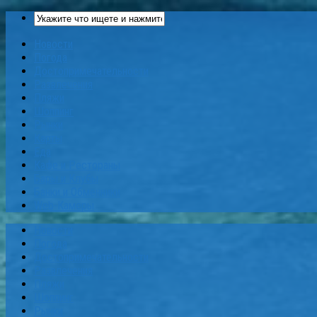
Новости
Погода
Достопримечательности
Развлечения
Пляжи
Шоппинг
Рынки
Карты
Еда
Кафе и Рестораны
Бары и Клубы
Банки и Обменники
Web-Камеры
Новости
Погода
Достопримечательности
Развлечения
Пляжи
Шоппинг
Рынки