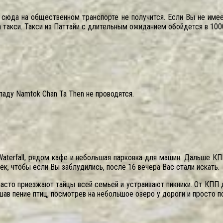
 сюда на общественном транспорте не получится. Если Вы не имее
а такси. Такси из Паттайи с длительным ожиданием обойдется в 100
паду Namtok Chan Ta Then не проводятся.
Waterfall, рядом кафе и небольшая парковка для машин. Дальше К
ек, чтобы если Вы заблудились, после 16 вечера Вас стали искать.
а часто приезжают тайцы всей семьей и устраивают пикники. От КПП 
шав пение птиц, посмотрев на небольшое озеро у дороги и просто 