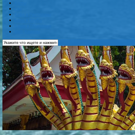
Карты
Еда
Кафе и Рестораны
Бары и Клубы
Банки и Обменники
Web-Камеры