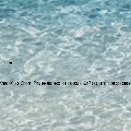
a Then
Kheo-Khao Chom Phu недалеко от города СиРача, это прекрасное