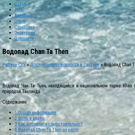
Отдых
Туры
Авиабилеты
Отели
Страховка
Экскурсии
О проекте
Водопад Chan Ta Then
Pattaya-City
»
Достопримечательности в Паттайе
»
Водопад Chan T
Водопад Чан Та Тьен, находящийся в национальном парке Khao 
природой Таиланда.
Содержание
1
Общая информация
2
Фото и видео
3
Как добраться самостоятельно?
4
Водопад Chan Ta Then на карте