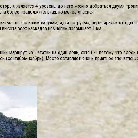
 которых является 4 уровень, до него можно добраться двумя троп
опа более продолжительная, но менее опасная.
бкаться по большим валунам, идти по ручью, перебираясь от одног
я высота всех каскадов немногим превышает 1 км.
ший маршрут из Пататйи на один день, хотя бы, потому что здесь 
ей (сентябрь-ноябрь). Место оставляет очень приятное впечатление