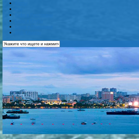
Карты
Еда
Кафе и Рестораны
Бары и Клубы
Банки и Обменники
Web-Камеры