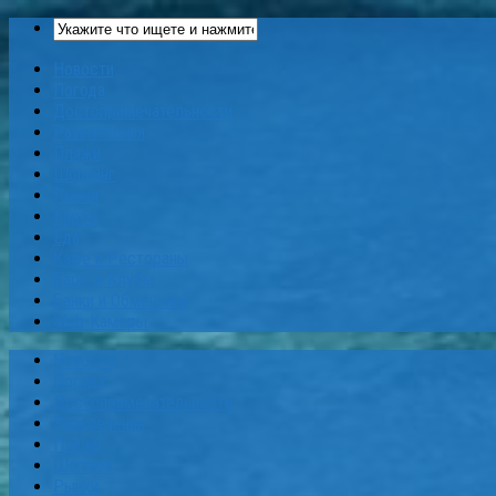
Новости
Погода
Достопримечательности
Развлечения
Пляжи
Шоппинг
Рынки
Карты
Еда
Кафе и Рестораны
Бары и Клубы
Банки и Обменники
Web-Камеры
Новости
Погода
Достопримечательности
Развлечения
Пляжи
Шоппинг
Рынки