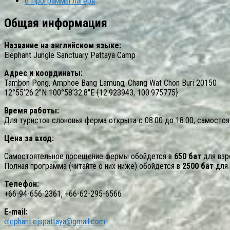
6
Программы лагеря
Общая информация
Название на английском языке:
Elephant Jungle Sanctuary Pattaya Camp
Адрес и координаты:
Tambon Pong, Amphoe Bang Lamung, Chang Wat Chon Buri 20150
12°55’26.2″N 100°58’32.8″E {12.923943, 100.975775}
Время работы:
Для туристов слоновья ферма открыта с 08:00 до 18:00, самостоя
Цена за вход:
Самостоятельное посещение фермы обойдется в
650 бат
для взр
Полная программа (читайте о них ниже) обойдется в
2500 бат
для 
Телефон:
+66-94-656-2361, +66-62-295-6566
E-mail:
elephant.ejspattaya@gmail.com