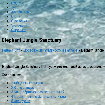
Отдых
Туры
Авиабилеты
Отели
Страховка
Экскурсии
О проекте
Elephant Jungle Sanctuary
Pattaya-City
»
Достопримечательности в Паттайе
»
Elephant Jungle
Elephant Jungle Sanctuary Pattaya — это слоновий лагерь, распол
Содержание
1
Общая информация
2
Фото и видео
3
Как добраться самостоятельно?
4
Elephant Jungle Sanctuary на карте
5
Экскурсии