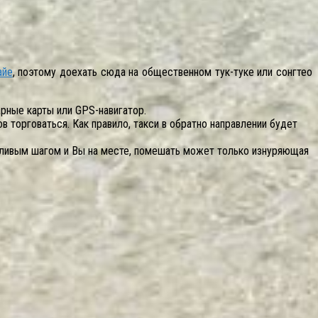
айе
, поэтому доехать сюда на общественном тук-туке или сонгтео
арные карты или GPS-навигатор.
в торговаться. Как правило, такси в обратно направлении будет
опливым шагом и Вы на месте, помешать может только изнуряющая