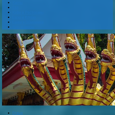
Карты
Еда
Кафе и Рестораны
Бары и Клубы
Банки и Обменники
Web-Камеры
Отдых