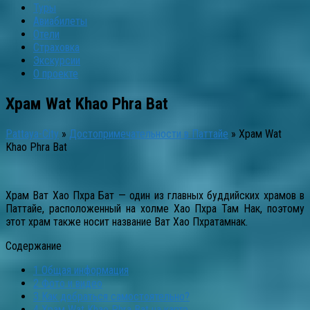
Туры
Авиабилеты
Отели
Страховка
Экскурсии
О проекте
Храм Wat Khao Phra Bat
Pattaya-City
»
Достопримечательности в Паттайе
»
Храм Wat
Khao Phra Bat
Храм Ват Хао Пхра Бат — один из главных буддийских храмов в
Паттайе, расположенный на холме Хао Пхра Там Нак, поэтому
этот храм также носит название Ват Хао Пхратамнак.
Содержание
1
Общая информация
2
Фото и видео
3
Как добраться самостоятельно?
4
Храм Wat Khao Phra Bat на карте