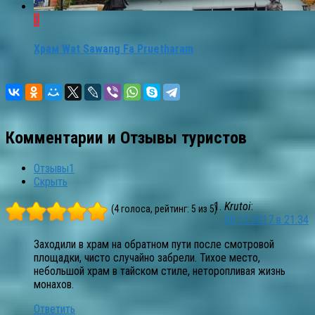
1
Храм Wat Sawang Fa Pruetharam
Комментарии и Отзывы туристов
Отзывы
1
Скрыть
Krutoi
:
(4 голоса, рейтинг: 5 из 5)
09.12.2017 в 21:34
Заходили в храм на обратном пути после смотровой
площадки, чисто случайно забрели. Тихое место,
небольшой храм в тайском стиле, неторопливая жизнь
монахов.
Ответить