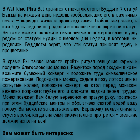
В Wat Khao Phra Bat хранится отпечаток стопы Будды и 7 статуй
Будды на каждый день недели, изображающих его в различных
позах — периоды жизни и проповедования. Любой таец знает, в
какой день недели он родился и поклоняется конкретной статуе.
Вы тоже можете положить символическое пожертвование в урну
рядом со статуей Будды с именем дня недели, в который Вы
родились. Буддисты верят, что эти статуи приносят удачу и
процветание.
В храме Вы также можете пройти ритуал очищения кармы и
получить благословение монаха. Разуйтесь перед входом в храм,
возьмите бумажный конверт и положите туда символическое
пожертвование. Подойдите к монаху, сядьте в позу лотоса или на
согнутые колени, положите конверт на стол перед монахом,
вежливо поприветствуйте его и сложите ладони перед грудью.
Монах повяжет Вам белую верёвочка на правую руку, произнося
при этом буддийские мантры и обрызгивая святой водой вашу
голову. Вы можете загадать желание. Веревочку нельзя снимать,
спустя время, когда она сама окончательно протрётся – желание
должно исполниться!
Вам может быть интересно: