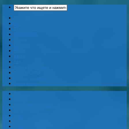
Новости
Погода
Достопримечательности
Развлечения
Пляжи
Шоппинг
Рынки
Карты
Еда
Кафе и Рестораны
Бары и Клубы
Банки и Обменники
Web-Камеры
Новости
Погода
Достопримечательности
Развлечения
Пляжи
Шоппинг
Рынки