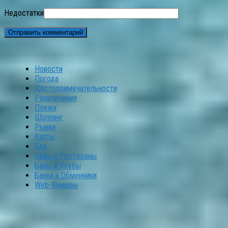
Недостатки
Новости
Погода
Достопримечательности
Развлечения
Пляжи
Шоппинг
Рынки
Карты
Еда
Кафе и Рестораны
Бары и Клубы
Банки и Обменники
Web-Камеры