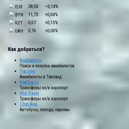
38,50
–0,14
%
EUR
11,73
+0,04
%
BYN
0,07
+0,15
%
KZT
0,76
+0,06
%
UAH
Как добраться?
AviaSales.ru
Поиск и покупка авиабилетов
Trip.com
Авиабилеты в Таиланд
KiwiTaxi.ru
Трансферы из/в аэропорт
Intui.Travel
Трансферы из/в аэропорт
12go.Asia
Автобусы, поезда, паромы