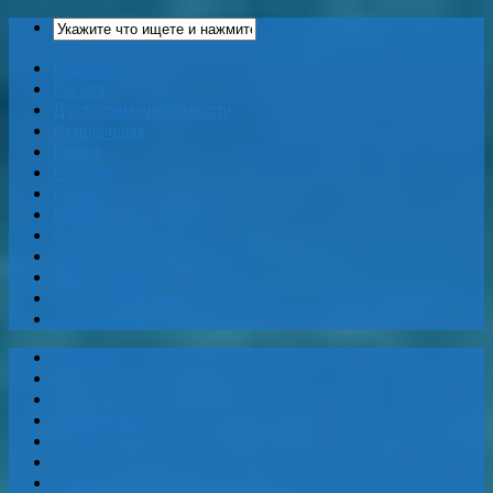
Новости
Погода
Достопримечательности
Развлечения
Пляжи
Шоппинг
Рынки
Карты
Еда
Кафе и Рестораны
Бары и Клубы
Банки и Обменники
Web-Камеры
Новости
Погода
Достопримечательности
Развлечения
Пляжи
Шоппинг
Рынки