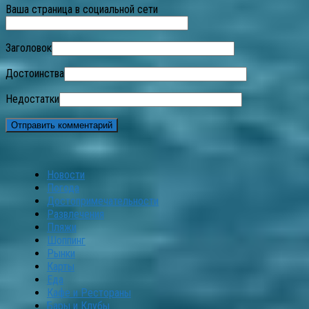
Ваша страница в социальной сети
Заголовок
Достоинства
Недостатки
Новости
Погода
Достопримечательности
Развлечения
Пляжи
Шоппинг
Рынки
Карты
Еда
Кафе и Рестораны
Бары и Клубы