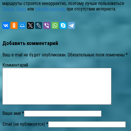
маршруты строятся некорректно, поэтому лучше пользоваться
Google Maps
или
офлайн-картами
при отсутствии интернета.
Добавить комментарий
Ваш e-mail не будет опубликован.
Обязательные поля помечены
*
Комментарий
Ваше имя *
Email (не публикуется) *