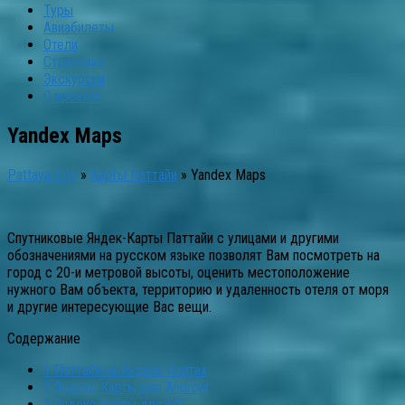
Туры
Авиабилеты
Отели
Страховка
Экскурсии
О проекте
Yandex Maps
Pattaya-City
»
Карты Паттайи
»
Yandex Maps
Спутниковые Яндек-Карты Паттайи с улицами и другими
обозначениями на русском языке позволят Вам посмотреть на
город с 20-и метровой высоты, оценить местоположение
нужного Вам объекта, территорию и удаленность отеля от моря
и другие интересующие Вас вещи.
Содержание
1
Паттайя на Яндекс Картах
2
Яндекс Карты для Android
3
Яндекс Карты для iOS