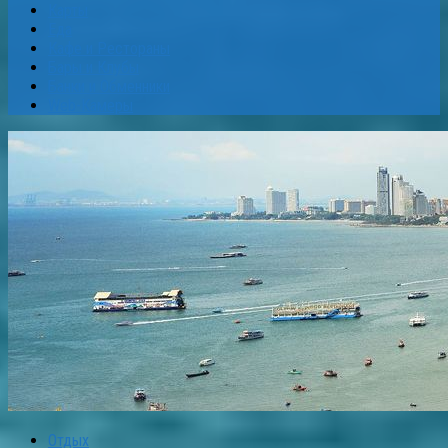
Карты
Еда
Кафе и Рестораны
Бары и Клубы
Банки и Обменники
Web-Камеры
Отдых