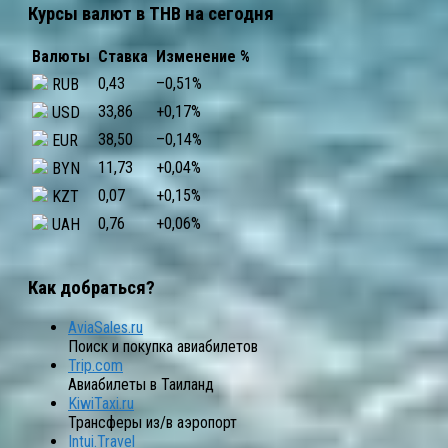
Курсы валют в THB на сегодня
Валюты
Ставка
Изменение %
0,43
–0,51
%
RUB
33,86
+0,17
%
USD
38,50
–0,14
%
EUR
11,73
+0,04
%
BYN
0,07
+0,15
%
KZT
0,76
+0,06
%
UAH
Как добраться?
AviaSales.ru
Поиск и покупка авиабилетов
Trip.com
Авиабилеты в Таиланд
KiwiTaxi.ru
Трансферы из/в аэропорт
Intui.Travel