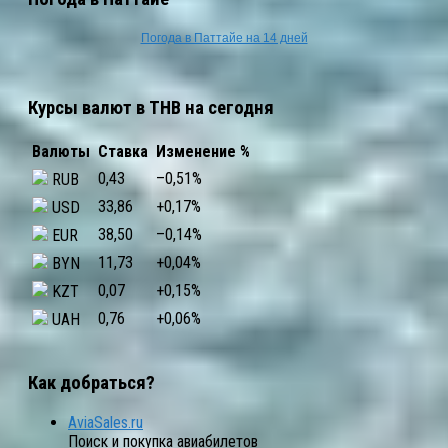
Погода в Паттайе на 14 дней
Курсы валют в THB на сегодня
Валюты
Ставка
Изменение %
0,43
–0,51
%
RUB
33,86
+0,17
%
USD
38,50
–0,14
%
EUR
11,73
+0,04
%
BYN
0,07
+0,15
%
KZT
0,76
+0,06
%
UAH
Как добраться?
AviaSales.ru
Поиск и покупка авиабилетов