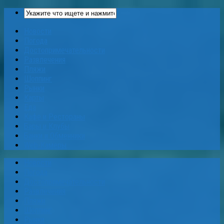
Новости
Погода
Достопримечательности
Развлечения
Пляжи
Шоппинг
Рынки
Карты
Еда
Кафе и Рестораны
Бары и Клубы
Банки и Обменники
Web-Камеры
Новости
Погода
Достопримечательности
Развлечения
Пляжи
Шоппинг
Рынки