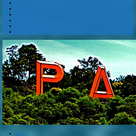
Карты
Еда
Кафе и Рестораны
Бары и Клубы
Банки и Обменники
Web-Камеры
Отдых