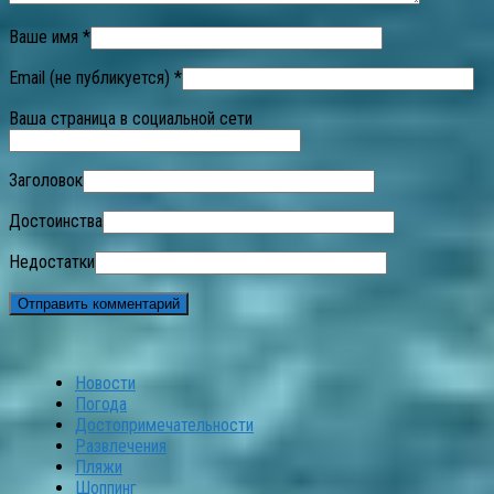
Ваше имя *
Email (не публикуется) *
Ваша страница в социальной сети
Заголовок
Достоинства
Недостатки
Новости
Погода
Достопримечательности
Развлечения
Пляжи
Шоппинг