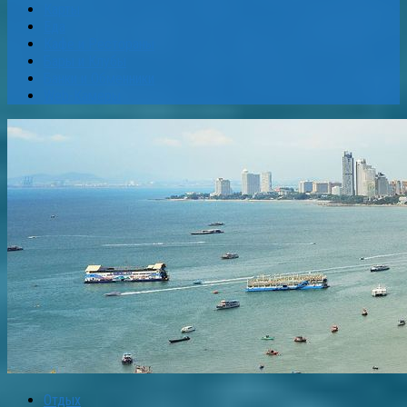
Карты
Еда
Кафе и Рестораны
Бары и Клубы
Банки и Обменники
Web-Камеры
Отдых