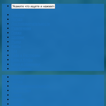
Новости
Погода
Достопримечательности
Развлечения
Пляжи
Шоппинг
Рынки
Карты
Еда
Кафе и Рестораны
Бары и Клубы
Банки и Обменники
Web-Камеры
Новости
Погода
Достопримечательности
Развлечения
Пляжи
Шоппинг
Рынки