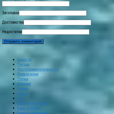
Заголовок
Достоинства
Недостатки
Новости
Погода
Достопримечательности
Развлечения
Пляжи
Шоппинг
Рынки
Карты
Еда
Кафе и Рестораны
Бары и Клубы
Банки и Обменники