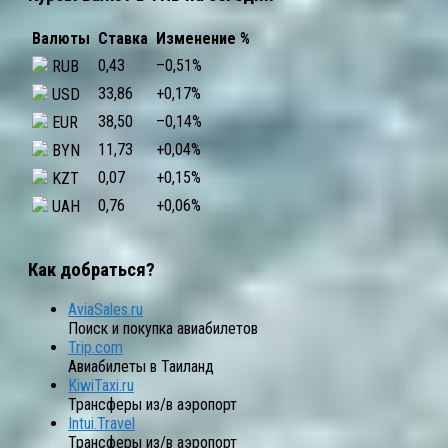
Валюты
Ставка
Изменение %
0,43
–0,51
%
RUB
33,86
+0,17
%
USD
38,50
–0,14
%
EUR
11,73
+0,04
%
BYN
0,07
+0,15
%
KZT
0,76
+0,06
%
UAH
Как добраться?
AviaSales.ru
Поиск и покупка авиабилетов
Trip.com
Авиабилеты в Таиланд
KiwiTaxi.ru
Трансферы из/в аэропорт
Intui.Travel
Трансферы из/в аэропорт