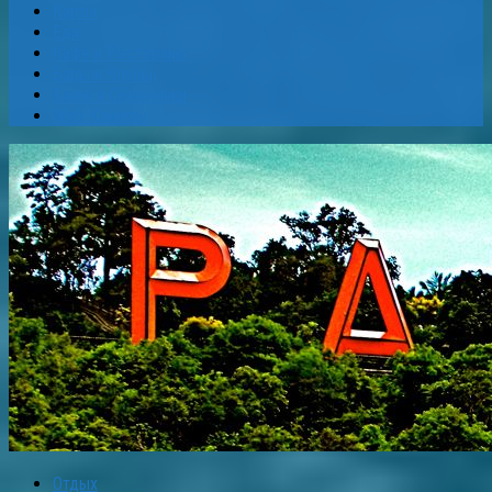
Карты
Еда
Кафе и Рестораны
Бары и Клубы
Банки и Обменники
Web-Камеры
Отдых