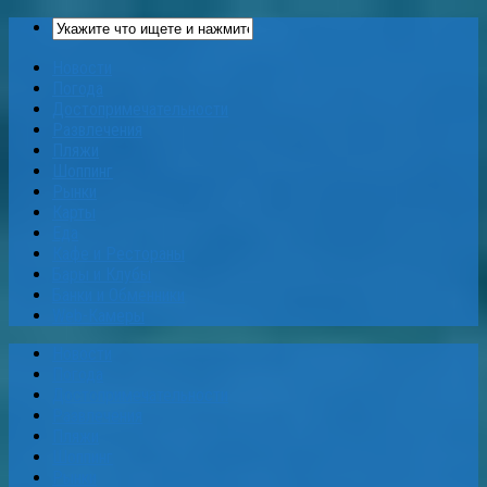
Новости
Погода
Достопримечательности
Развлечения
Пляжи
Шоппинг
Рынки
Карты
Еда
Кафе и Рестораны
Бары и Клубы
Банки и Обменники
Web-Камеры
Новости
Погода
Достопримечательности
Развлечения
Пляжи
Шоппинг
Рынки