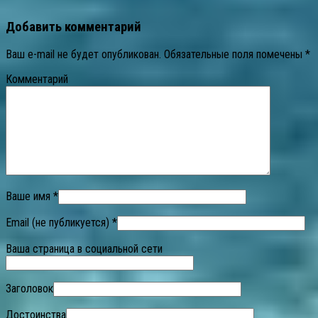
Добавить комментарий
Ваш e-mail не будет опубликован.
Обязательные поля помечены
*
Комментарий
Ваше имя *
Email (не публикуется) *
Ваша страница в социальной сети
Заголовок
Достоинства