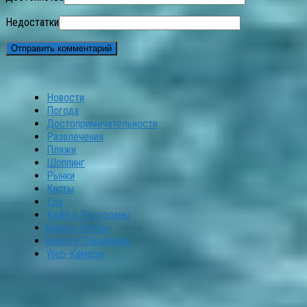
Недостатки
Новости
Погода
Достопримечательности
Развлечения
Пляжи
Шоппинг
Рынки
Карты
Еда
Кафе и Рестораны
Бары и Клубы
Банки и Обменники
Web-Камеры