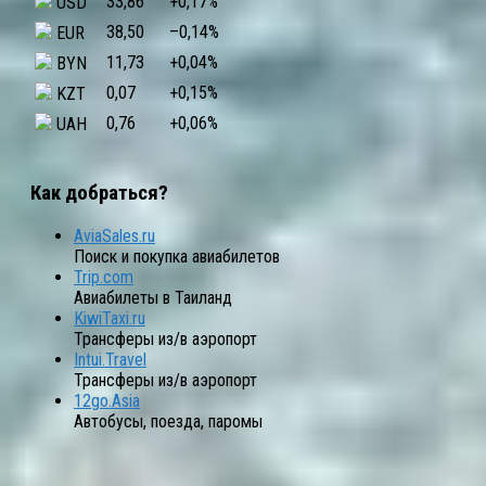
33,86
+0,17
%
USD
38,50
–0,14
%
EUR
11,73
+0,04
%
BYN
0,07
+0,15
%
KZT
0,76
+0,06
%
UAH
Как добраться?
AviaSales.ru
Поиск и покупка авиабилетов
Trip.com
Авиабилеты в Таиланд
KiwiTaxi.ru
Трансферы из/в аэропорт
Intui.Travel
Трансферы из/в аэропорт
12go.Asia
Автобусы, поезда, паромы