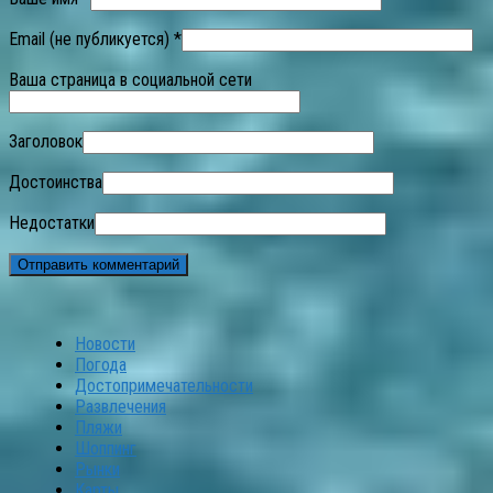
Email (не публикуется) *
Ваша страница в социальной сети
Заголовок
Достоинства
Недостатки
Новости
Погода
Достопримечательности
Развлечения
Пляжи
Шоппинг
Рынки
Карты