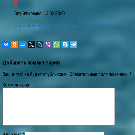
0
Опубликовано:
13.02.2020
Соревнования по гольфу среди женщин 2020
Добавить комментарий
Ваш e-mail не будет опубликован.
Обязательные поля помечены
*
Комментарий
Ваше имя *