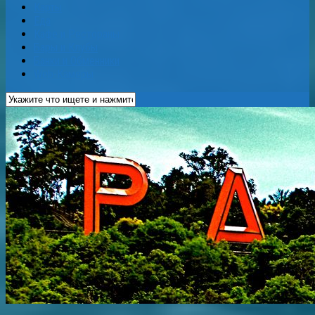
Карты
Еда
Кафе и Рестораны
Бары и Клубы
Банки и Обменники
Web-Камеры