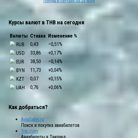
Погода в Паттайе на 14 дней
Курсы валют в THB на сегодня
Валюты
Ставка
Изменение %
0,43
–0,51
%
RUB
33,86
+0,17
%
USD
38,50
–0,14
%
EUR
11,73
+0,04
%
BYN
0,07
+0,15
%
KZT
0,76
+0,06
%
UAH
Как добраться?
AviaSales.ru
Поиск и покупка авиабилетов
Trip.com
Авиабилеты в Таиланд