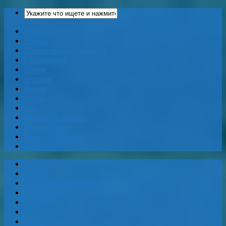
Новости
Погода
Достопримечательности
Развлечения
Пляжи
Шоппинг
Рынки
Карты
Еда
Кафе и Рестораны
Бары и Клубы
Банки и Обменники
Web-Камеры
Новости
Погода
Достопримечательности
Развлечения
Пляжи
Шоппинг
Рынки