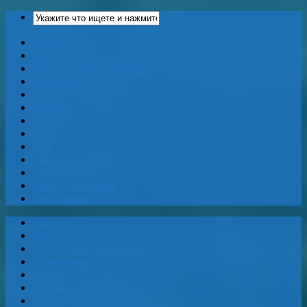
Новости
Погода
Достопримечательности
Развлечения
Пляжи
Шоппинг
Рынки
Карты
Еда
Кафе и Рестораны
Бары и Клубы
Банки и Обменники
Web-Камеры
Новости
Погода
Достопримечательности
Развлечения
Пляжи
Шоппинг
Рынки