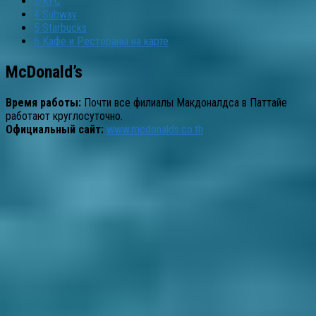
3
KFC
4
Subway
5
Starbucks
6
Кафе и Рестораны на карте
McDonald’s
Время работы:
Почти все филиалы Макдоналдса в Паттайе
работают круглосуточно.
Официальный сайт:
www.mcdonalds.co.th