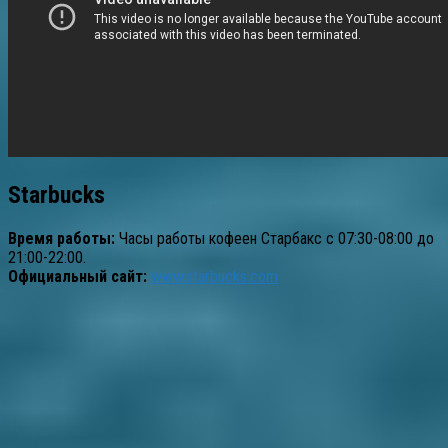
Starbucks
Время работы:
Часы работы кофеен Старбакс с 07:30-08:00 до
21:00-22:00.
Официальный сайт:
www.starbucks.com