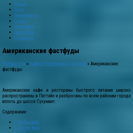
Отдых
Туры
Авиабилеты
Отели
Страховка
Экскурсии
О проекте
Американские фастфуды
Pattaya-City
»
Кафе и Рестораны в Паттайе
»
Американские
фастфуды
Американские кафе и рестораны быстрого питания широко
распространены в Паттайе и разбросаны по всем районам города
вплоть до шоссе Сухумвит.
Содержание
1
McDonald’s
2
Burger King