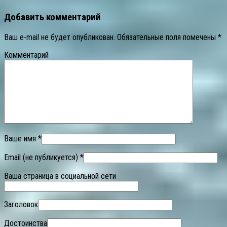
Добавить комментарий
Ваш e-mail не будет опубликован.
Обязательные поля помечены
*
Комментарий
Ваше имя *
Email (не публикуется) *
Ваша страница в социальной сети
Заголовок
Достоинства