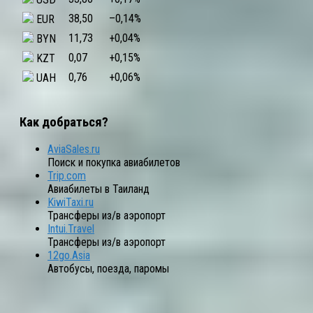
38,50
–0,14
%
EUR
11,73
+0,04
%
BYN
0,07
+0,15
%
KZT
0,76
+0,06
%
UAH
Как добраться?
AviaSales.ru
Поиск и покупка авиабилетов
Trip.com
Авиабилеты в Таиланд
KiwiTaxi.ru
Трансферы из/в аэропорт
Intui.Travel
Трансферы из/в аэропорт
12go.Asia
Автобусы, поезда, паромы