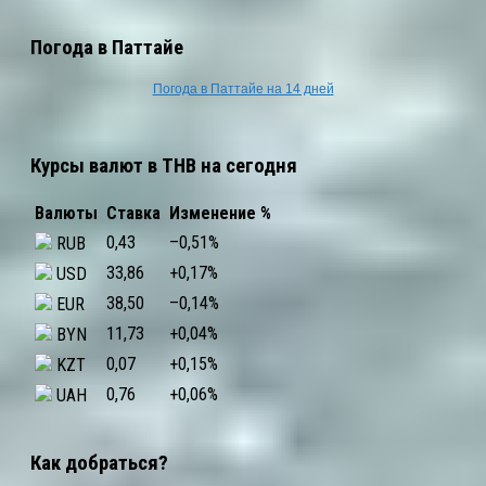
Погода в Паттайе
Погода в Паттайе на 14 дней
Курсы валют в THB на сегодня
Валюты
Ставка
Изменение %
0,43
–0,51
%
RUB
33,86
+0,17
%
USD
38,50
–0,14
%
EUR
11,73
+0,04
%
BYN
0,07
+0,15
%
KZT
0,76
+0,06
%
UAH
Как добраться?