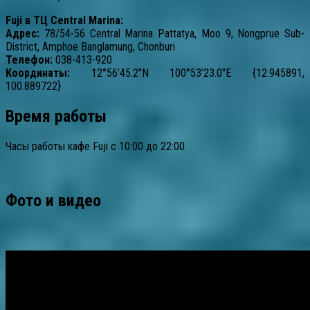
Fuji в ТЦ Central Marina:
Адрес:
78/54-56 Central Marina Pattatya, Moo 9, Nongprue Sub-
District, Amphoe Banglamung, Chonburi
Телефон:
038-413-920
Координаты:
12°56’45.2″N 100°53’23.0″E {12.945891,
100.889722}
Время работы
Часы работы кафе Fuji с 10:00 до 22:00.
Фото и видео