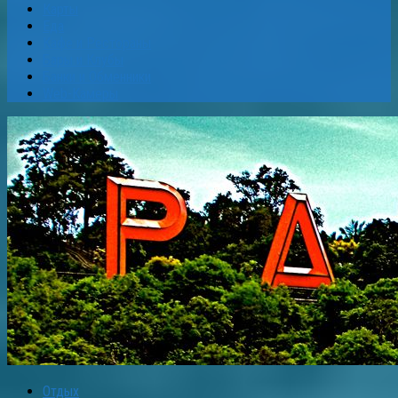
Карты
Еда
Кафе и Рестораны
Бары и Клубы
Банки и Обменники
Web-Камеры
Отдых