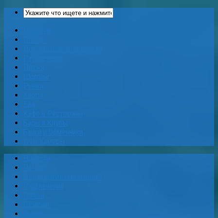
Новости
Погода
Достопримечательности
Развлечения
Пляжи
Шоппинг
Рынки
Карты
Еда
Кафе и Рестораны
Бары и Клубы
Банки и Обменники
Web-Камеры
Новости
Погода
Достопримечательности
Развлечения
Пляжи
Шоппинг
Рынки