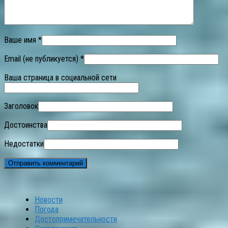
Ваше имя *
Email (не публикуется) *
Ваша страница в социальной сети
Заголовок
Достоинства
Недостатки
Новости
Погода
Достопримечательности