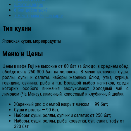
5
Фото и видео
6
Как добраться?
7
Рестораны Fuji на карте
Тип кухни
Японская кухня, морепродукты
Меню и Цены
Цены в кафе Fuji не высокие от 80 бат за блюдо, в среднем обед
обойдется в 250-300 бат на человека. В меню включены суши,
роллы, супы и салаты, наборы жареных блюд, утка, курица,
говядина, свинина, рыба и т.п. Большой выбор напитков, среди
которых особого внимания заслуживают Холодный чай с
лимоном (Ча Манау), лимонный, кокосовый и клубничный шейки.
Жаренный рис с семгой накрыт яичком — 99 бат;
Суши и роллы — 90 бат;
Наборы: суши, роллы, супчик и салатик от 250 бат;
Наборы: суши, роллы, рыба, креветки, суп, салат, тофу от
320 бат.