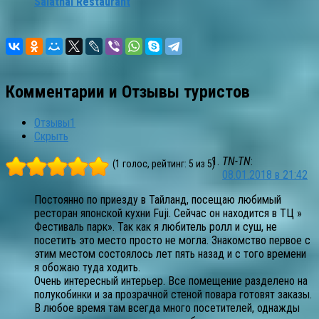
Salathai Restaurant
Комментарии и Отзывы туристов
Отзывы
1
Скрыть
TN-TN
:
(1 голос, рейтинг: 5 из 5)
08.01.2018 в 21:42
Постоянно по приезду в Тайланд, посещаю любимый
ресторан японской кухни Fuji. Сейчас он находится в ТЦ »
Фестиваль парк». Так как я любитель ролл и суш, не
посетить это место просто не могла. Знакомство первое с
этим местом состоялось лет пять назад и с того времени
я обожаю туда ходить.
Очень интересный интерьер. Все помещение разделено на
полукобинки и за прозрачной стеной повара готовят заказы.
В любое время там всегда много посетителей, однажды