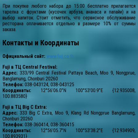
При покупке любого набора до 15:00 бесплатно прилагается
тарелка с фруктами (кусочек арбуза, ананаса и папайи) и на
выбор напиток. Стоит отметить, что сервисное обслуживание
ресторана оплачивается отдельно в размере 10% от суммы
заказа.
Контакты и Координаты
Официальный сайт:
www.fuji.co.th
Fuji в ТЦ Central Festival:
Адрес:
333/99 Central Festival Pattaya Beach, Moo 9, Nongprue,
Banglamung, Chonburi 20260
Телефон:
038-043124, 038-043125
Координаты:
12°56’06.0″N 100°53’00.9″E {12.935008,
100.883580}
Fuji в ТЦ Big C Extra:
Адрес:
333 Big C Extra, Moo 9, Klang Rd Nongprue Banglamung,
Chonburi 20260
Телефон:
038-360414, 038-360415
Координаты:
12°56’05.7″N 100°53’38.2″E {12.934909,
100.893931}