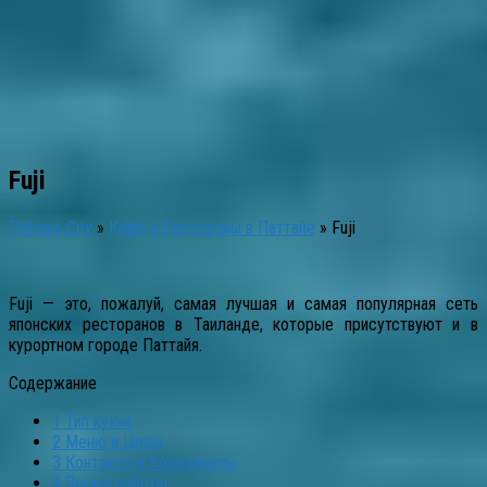
Fuji
Pattaya-City
»
Кафе и Рестораны в Паттайе
»
Fuji
Fuji — это, пожалуй, самая лучшая и самая популярная сеть
японских ресторанов в Таиланде, которые присутствуют и в
курортном городе Паттайя.
Содержание
1
Тип кухни
2
Меню и Цены
3
Контакты и Координаты
4
Время работы