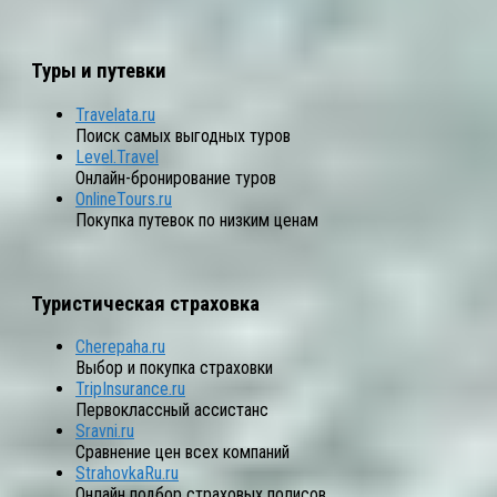
Туры и путевки
Travelata.ru
Поиск самых выгодных туров
Level.Travel
Онлайн-бронирование туров
OnlineTours.ru
Покупка путевок по низким ценам
Туристическая страховка
Cherepaha.ru
Выбор и покупка страховки
TripInsurance.ru
Первоклассный ассистанс
Sravni.ru
Сравнение цен всех компаний
StrahovkaRu.ru
Онлайн подбор страховых полисов