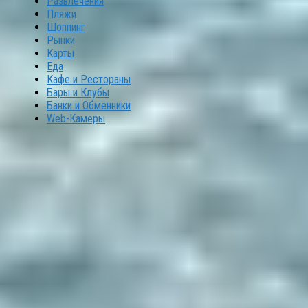
Развлечения
Пляжи
Шоппинг
Рынки
Карты
Еда
Кафе и Рестораны
Бары и Клубы
Банки и Обменники
Web-Камеры