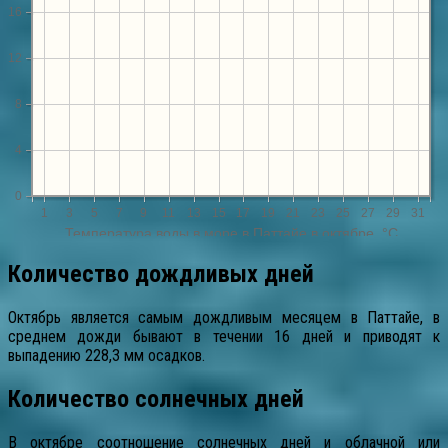
Количество дождливых дней
Октябрь является самым дождливым месяцем в Паттайе, в
среднем дожди бывают в течении 16 дней и приводят к
выпадению 228,3 мм осадков.
Количество солнечных дней
В октябре соотношение солнечных дней и облачной или