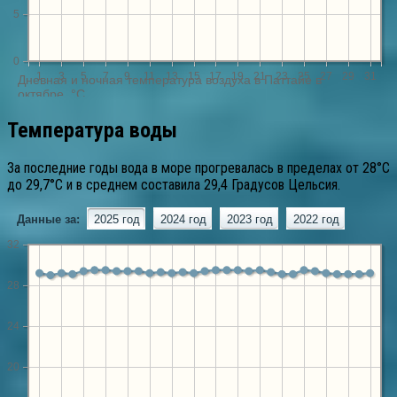
Температура воды
За последние годы вода в море прогревалась в пределах от 28°C
до 29,7°C и в среднем составила 29,4 Градусов Цельсия.