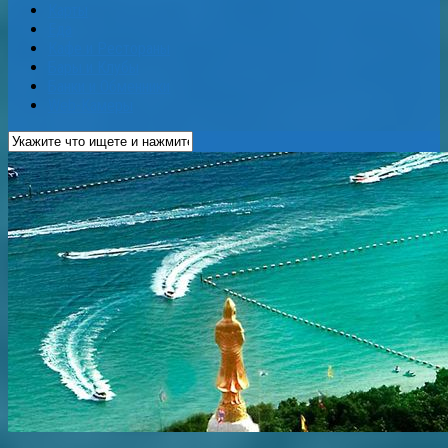
Карты
Еда
Кафе и Рестораны
Бары и Клубы
Банки и Обменники
Web-Камеры