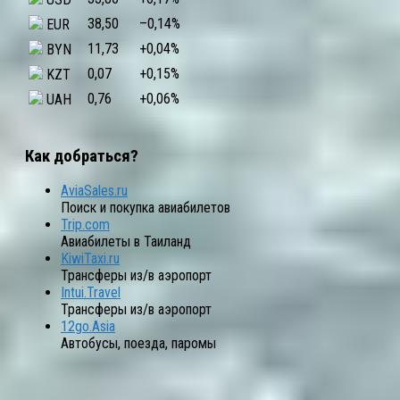
38,50
–0,14
%
EUR
11,73
+0,04
%
BYN
0,07
+0,15
%
KZT
0,76
+0,06
%
UAH
Как добраться?
AviaSales.ru
Поиск и покупка авиабилетов
Trip.com
Авиабилеты в Таиланд
KiwiTaxi.ru
Трансферы из/в аэропорт
Intui.Travel
Трансферы из/в аэропорт
12go.Asia
Автобусы, поезда, паромы