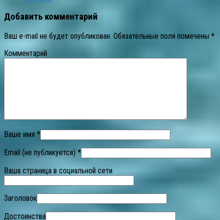
Добавить комментарий
Ваш e-mail не будет опубликован.
Обязательные поля помечены
*
Комментарий
Ваше имя *
Email (не публикуется) *
Ваша страница в социальной сети
Заголовок
Достоинства