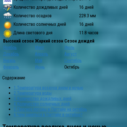
Количество дождливых дней
16 дней
Количество осадков
228.3 мм
Количество солнечных дней
16 дней
Длина светового дня
11.8 часов
Высокий сезон
Жаркий сезон
Сезон дождей
Ноябрь
Март
Июль
Декабрь
Апрель
Август
Январь
Май
Сентябрь
Февраль
Июнь
Октябрь
Содержание
1
Температура воздуха днем и ночью
2
Температура воды
3
Количество дождливых дней
4
Количество солнечных дней
5
Прогноз погоды в Паттайе на октябрь
6
Чем заняться в Паттайе в октябре?
Температура воздуха днем и ночью