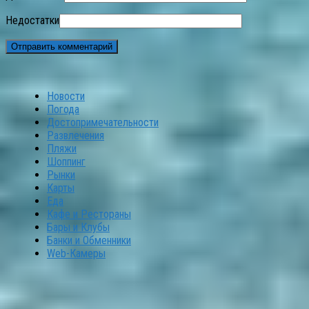
Недостатки
Новости
Погода
Достопримечательности
Развлечения
Пляжи
Шоппинг
Рынки
Карты
Еда
Кафе и Рестораны
Бары и Клубы
Банки и Обменники
Web-Камеры