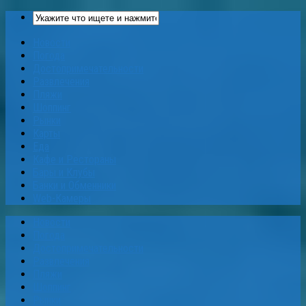
Новости
Погода
Достопримечательности
Развлечения
Пляжи
Шоппинг
Рынки
Карты
Еда
Кафе и Рестораны
Бары и Клубы
Банки и Обменники
Web-Камеры
Новости
Погода
Достопримечательности
Развлечения
Пляжи
Шоппинг
Рынки