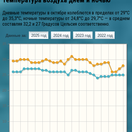
Дневные температуры в октябре колеблются в пределах от 29°C
до 35,3°C, ночные температуры от 24,8°C до 29,7°C — в среднем
составляя 32,2 и 27 Градусов Цельсия соответственно.