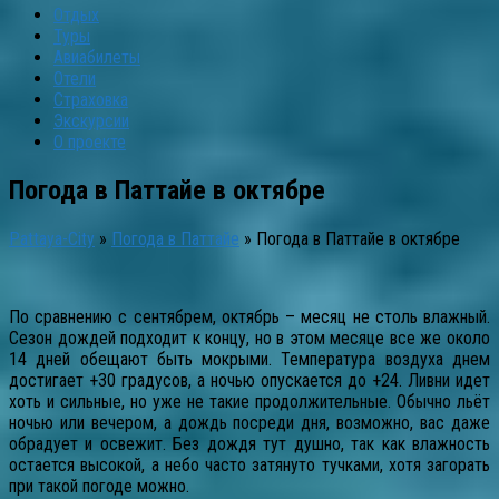
Отдых
Туры
Авиабилеты
Отели
Страховка
Экскурсии
О проекте
Погода в Паттайе в октябре
Pattaya-City
»
Погода в Паттайе
»
Погода в Паттайе в октябре
По сравнению с сентябрем, октябрь – месяц не столь влажный.
Сезон дождей подходит к концу, но в этом месяце все же около
14 дней обещают быть мокрыми. Температура воздуха днем
достигает +30 градусов, а ночью опускается до +24. Ливни идет
хоть и сильные, но уже не такие продолжительные. Обычно льёт
ночью или вечером, а дождь посреди дня, возможно, вас даже
обрадует и освежит. Без дождя тут душно, так как влажность
остается высокой, а небо часто затянуто тучками, хотя загорать
при такой погоде можно.