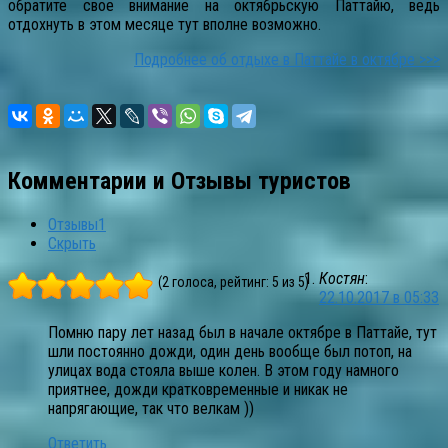
обратите свое внимание на октябрьскую Паттайю, ведь
отдохнуть в этом месяце тут вполне возможно.
Подробнее об отдыхе в Паттайе в октябре >>>
Комментарии и Отзывы туристов
Отзывы
1
Скрыть
Костян
:
(2 голоса, рейтинг: 5 из 5)
22.10.2017 в 05:33
Помню пару лет назад был в начале октябре в Паттайе, тут
шли постоянно дожди, один день вообще был потоп, на
улицах вода стояла выше колен. В этом году намного
приятнее, дожди кратковременные и никак не
напрягающие, так что велкам ))
Ответить