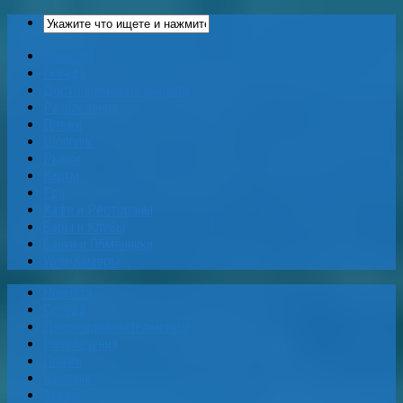
Новости
Погода
Достопримечательности
Развлечения
Пляжи
Шоппинг
Рынки
Карты
Еда
Кафе и Рестораны
Бары и Клубы
Банки и Обменники
Web-Камеры
Новости
Погода
Достопримечательности
Развлечения
Пляжи
Шоппинг
Рынки