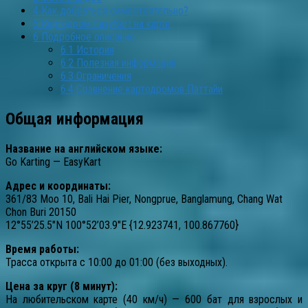
4
Как добраться самостоятельно?
5
Картодром EasyKart на карте
6
Подробное описание:
6.1
История
6.2
Полезная информация
6.3
Ограничения
6.4
Сравнение картодромов Паттайи
Общая информация
Название на английском языке:
Go Karting — EasyKart
Адрес и координаты:
361/83 Moo 10, Bali Hai Pier, Nongprue, Banglamung, Chang Wat
Chon Buri 20150
12°55’25.5″N 100°52’03.9″E {12.923741, 100.867760}
Время работы:
Трасса открыта с 10:00 до 01:00 (без выходных).
Цена за круг (8 минут):
На любительском карте (40 км/ч) — 600 бат для взрослых и