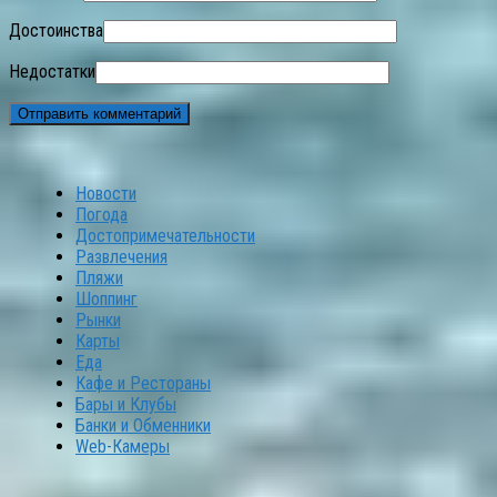
Достоинства
Недостатки
Новости
Погода
Достопримечательности
Развлечения
Пляжи
Шоппинг
Рынки
Карты
Еда
Кафе и Рестораны
Бары и Клубы
Банки и Обменники
Web-Камеры