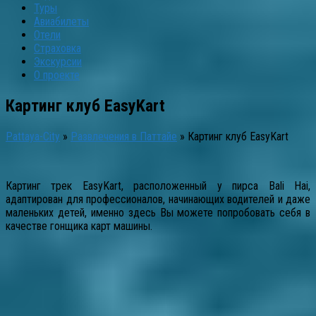
Туры
Авиабилеты
Отели
Страховка
Экскурсии
О проекте
Картинг клуб EasyKart
Pattaya-City
»
Развлечения в Паттайе
»
Картинг клуб EasyKart
Картинг трек EasyKart, расположенный у пирса Bali Hai,
адаптирован для профессионалов, начинающих водителей и даже
маленьких детей, именно здесь Вы можете попробовать себя в
качестве гонщика карт машины.