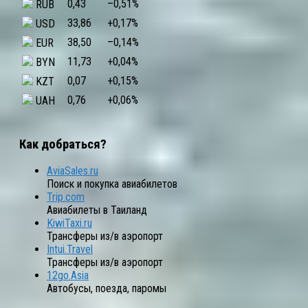
0,43
–0,51
%
RUB
33,86
+0,17
%
USD
38,50
–0,14
%
EUR
11,73
+0,04
%
BYN
0,07
+0,15
%
KZT
0,76
+0,06
%
UAH
Как добраться?
AviaSales.ru
Поиск и покупка авиабилетов
Trip.com
Авиабилеты в Таиланд
KiwiTaxi.ru
Трансферы из/в аэропорт
Intui.Travel
Трансферы из/в аэропорт
12go.Asia
Автобусы, поезда, паромы