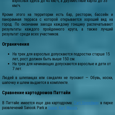
взрослых здесь до 40 км/ч, а двухместные карты до 35
км/ч.
Кроме этого на территории есть бар, ресторан, бассейн и
панорамная терраса с которой открывается хороший вид на
город. По окончании заезда каждому гонщику распечатывают
результаты каждого пройденного круга, а также лучший
результат среди всех участников.
Ограничения
На трек для взрослых допускаются подростки старше 15
лет, рост должен быть выше 150 см.
На трек для начинающих допускаются взрослые и дети от
7 лет.
Людей в шлепанцах или сандалях не пускают — Обувь, носки,
шапочку и шлем выдается в комплекте.
Сравнение картодромов Паттайи
В Паттайе имеется еще два картодрома:
Cart Speedway
в парке
развлечений Sanook Park и
Super Kart Maxxis
.