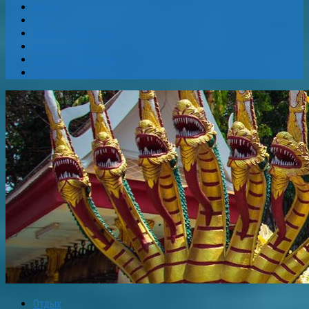
Карты
Еда
Кафе и Рестораны
Бары и Клубы
Банки и Обменники
Web-Камеры
Отдых