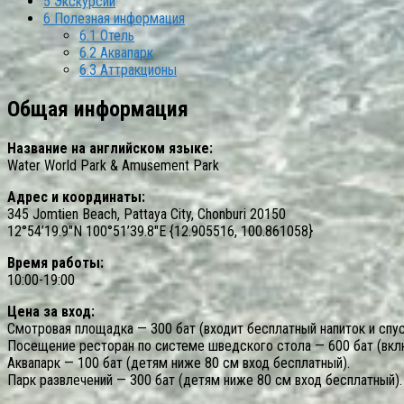
5
Экскурсии
6
Полезная информация
6.1
Отель
6.2
Аквапарк
6.3
Аттракционы
Общая информация
Название на английском языке:
Water World Park & Amusement Park
Адрес и координаты:
345 Jomtien Beach, Pattaya City, Chonburi 20150
12°54’19.9″N 100°51’39.8″E {12.905516, 100.861058}
Время работы:
10:00-19:00
Цена за вход:
Смотровая площадка — 300 бат (входит бесплатный напиток и спус
Посещение ресторан по системе шведского стола — 600 бат (вкл
Аквапарк — 100 бат (детям ниже 80 см вход бесплатный).
Парк развлечений — 300 бат (детям ниже 80 см вход бесплатный).