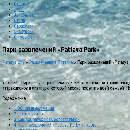
Отдых
Туры
Авиабилеты
Отели
Страховка
Экскурсии
О проекте
Парк развлечений «Pattaya Park»
Pattaya-City
»
Развлечения в Паттайе
»
Парк развлечений «Pattaya 
«Паттайя Парк» — это развлекательный комплекс, который нахо
аттракционов и аквапарк, который можно посетить всей семьей. 
Содержание
1
Общая информация
2
Фото и видео
3
Как добраться самостоятельно?
4
Парк развлечений «Pattaya Park» на карте