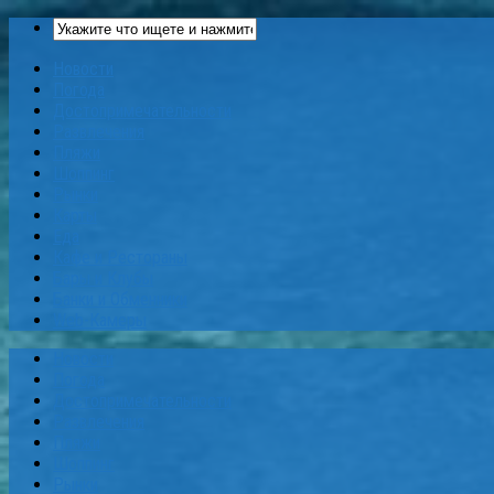
Новости
Погода
Достопримечательности
Развлечения
Пляжи
Шоппинг
Рынки
Карты
Еда
Кафе и Рестораны
Бары и Клубы
Банки и Обменники
Web-Камеры
Новости
Погода
Достопримечательности
Развлечения
Пляжи
Шоппинг
Рынки