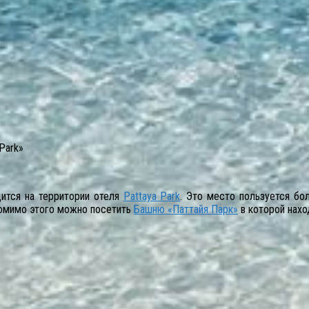
Park»
дится на территории отеля
Pattaya Park
. Это место пользуется бо
Помимо этого можно посетить
Башню «Паттайя Парк»
в которой нахо