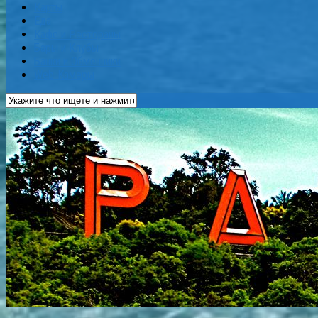
Карты
Еда
Кафе и Рестораны
Бары и Клубы
Банки и Обменники
Web-Камеры