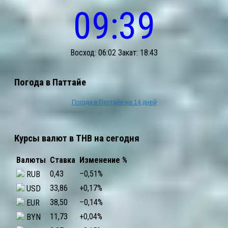
09:39
Восход: 06:02 Закат: 18:43
Погода в Паттайе
Погода в Паттайе на 14 дней
Курсы валют в THB на сегодня
Валюты
Ставка
Изменение %
0,43
–0,51
%
RUB
33,86
+0,17
%
USD
38,50
–0,14
%
EUR
11,73
+0,04
%
BYN