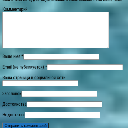
Комментарий
Ваше имя *
Email (не публикуется) *
Ваша страница в социальной сети
Заголовок
Достоинства
Недостатки