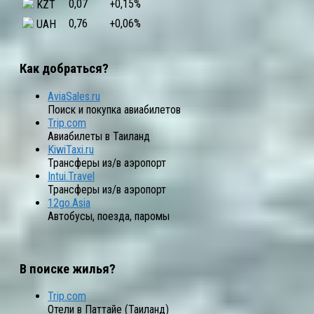
0,07
+0,15
%
KZT
0,76
+0,06
%
UAH
Как добраться?
AviaSales.ru
Поиск и покупка авиабилетов
Trip.com
Авиабилеты в Таиланд
KiwiTaxi.ru
Трансферы из/в аэропорт
Intui.Travel
Трансферы из/в аэропорт
12go.Asia
Автобусы, поезда, паромы
В поиске жилья?
Trip.com
Отели в Паттайе (Таиланд)