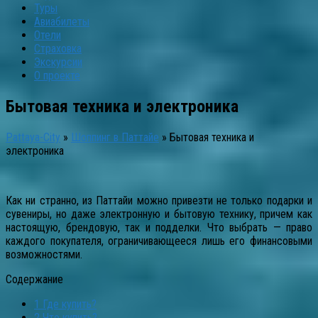
Туры
Авиабилеты
Отели
Страховка
Экскурсии
О проекте
Бытовая техника и электроника
Pattaya-City
»
Шоппинг в Паттайе
»
Бытовая техника и
электроника
Как ни странно, из Паттайи можно привезти не только подарки и
сувениры, но даже электронную и бытовую технику, причем как
настоящую, брендовую, так и подделки. Что выбрать — право
каждого покупателя, ограничивающееся лишь его финансовыми
возможностями.
Содержание
1
Где купить?
2
Что купить?