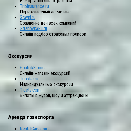
Выбор и покупка страховки
TripInsurance.ru
Первоклассный ассистанс
Sravni.ru
Сравнение цен всех компаний
StrahovkaRu.ru
Онлайн подбор страховых полисов
Экскурсии
Sputnik8.com
Онлайн-магазин экскурсий
Tripster.ru
Индивидуальные экскурсии
Tiqets.com
Билеты в музеи, шоу и аттракционы
Аренда транспорта
RentalCars.com