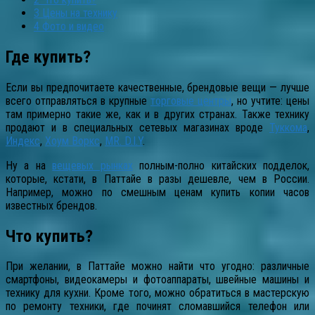
3
Цены на технику
4
Фото и видео
Где купить?
Если вы предпочитаете качественные, брендовые вещи — лучше
всего отправляться в крупные
торговые центры
, но учтите: цены
там примерно такие же, как и в других странах. Также технику
продают и в специальных сетевых магазинах вроде
Туккома
,
Индекс
,
Хоум Воркс
,
MR. D.I.Y
.
Ну а на
вещевых рынках
полным-полно китайских подделок,
которые, кстати, в Паттайе в разы дешевле, чем в России.
Например, можно по смешным ценам купить копии часов
известных брендов.
Что купить?
При желании, в Паттайе можно найти что угодно: различные
смартфоны, видеокамеры и фотоаппараты, швейные машины и
технику для кухни. Кроме того, можно обратиться в мастерскую
по ремонту техники, где починят сломавшийся телефон или