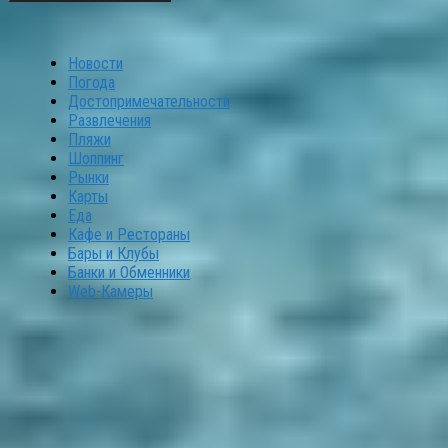
Новости
Погода
Достопримечательности
Развлечения
Пляжи
Шоппинг
Рынки
Карты
Еда
Кафе и Рестораны
Бары и Клубы
Банки и Обменники
Web-Камеры