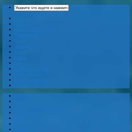
Новости
Погода
Достопримечательности
Развлечения
Пляжи
Шоппинг
Рынки
Карты
Еда
Кафе и Рестораны
Бары и Клубы
Банки и Обменники
Web-Камеры
Новости
Погода
Достопримечательности
Развлечения
Пляжи
Шоппинг
Рынки