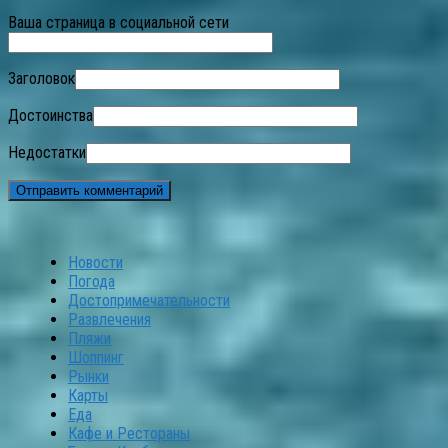
Ваша страница в социальной сети
Заголовок
Достоинства
Недостатки
Новости
Погода
Достопримечательности
Развлечения
Пляжи
Шоппинг
Рынки
Карты
Еда
Кафе и Рестораны