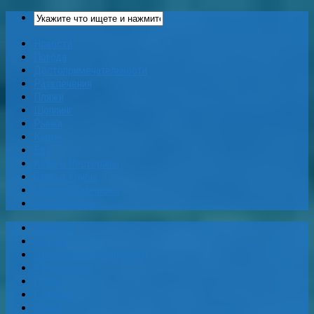
Новости
Погода
Достопримечательности
Развлечения
Пляжи
Шоппинг
Рынки
Карты
Еда
Кафе и Рестораны
Бары и Клубы
Банки и Обменники
Web-Камеры
Новости
Погода
Достопримечательности
Развлечения
Пляжи
Шоппинг
Рынки