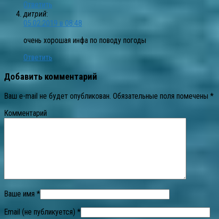
Ответить
дитрий
:
05.02.2019 в 08:48
очень хорошая инфа по поводу погоды
Ответить
Добавить комментарий
Ваш e-mail не будет опубликован.
Обязательные поля помечены
*
Комментарий
Ваше имя *
Email (не публикуется) *