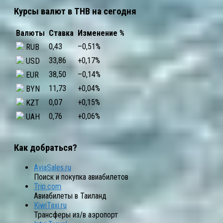
Курсы валют в THB на сегодня
Валюты
Ставка
Изменение %
0,43
–0,51
%
RUB
33,86
+0,17
%
USD
38,50
–0,14
%
EUR
11,73
+0,04
%
BYN
0,07
+0,15
%
KZT
0,76
+0,06
%
UAH
Как добраться?
AviaSales.ru
Поиск и покупка авиабилетов
Trip.com
Авиабилеты в Таиланд
KiwiTaxi.ru
Трансферы из/в аэропорт