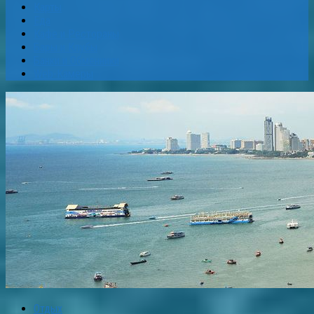
Карты
Еда
Кафе и Рестораны
Бары и Клубы
Банки и Обменники
Web-Камеры
Отдых