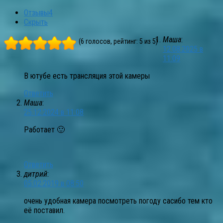
Отзывы
4
Скрыть
Маша
:
(6 голосов, рейтинг: 5 из 5)
12.08.2025 в
11:09
В ютубе есть трансляция этой камеры
Ответить
Маша
:
25.12.2024 в 11:08
Работает 🙂
Ответить
дитрий
:
05.02.2019 в 08:50
очень удобная камера посмотреть погоду сасибо тем кто
её поставил.