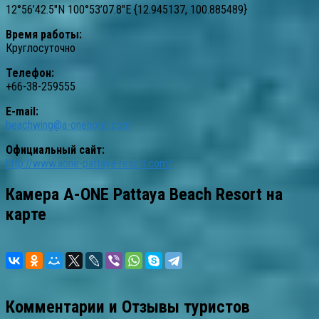
12°56’42.5″N 100°53’07.8″E {12.945137, 100.885489}
Время работы:
Круглосуточно
Телефон:
+66-38-259555
E-mail:
beachwing@a-onehotel.com
Официальный сайт:
http://www.aone-pattaya-resort.com/
Камера A-ONE Pattaya Beach Resort на
карте
Комментарии и Отзывы туристов