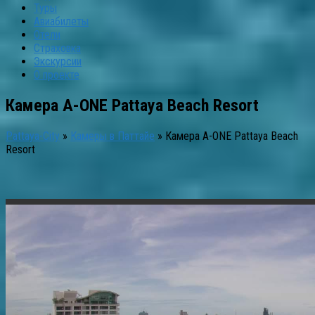
Туры
Авиабилеты
Отели
Страховка
Экскурсии
О проекте
Камера A-ONE Pattaya Beach Resort
Pattaya-City
»
Камеры в Паттайе
»
Камера A-ONE Pattaya Beach
Resort