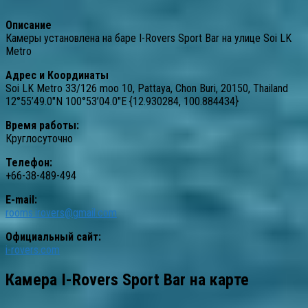
Описание
Камеры установлена на баре I-Rovers Sport Bar на улице Soi LK
Metro
Адрес и Координаты
Soi LK Metro 33/126 moo 10, Pattaya, Chon Buri, 20150, Thailand
12°55’49.0″N 100°53’04.0″E {12.930284, 100.884434}
Время работы:
Круглосуточно
Телефон:
+66-38-489-494
E-mail:
rooms.irovers@gmail.com
Официальный сайт:
i-rovers.com
Камера I-Rovers Sport Bar на карте