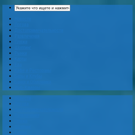
Новости
Погода
Достопримечательности
Развлечения
Пляжи
Шоппинг
Рынки
Карты
Еда
Кафе и Рестораны
Бары и Клубы
Банки и Обменники
Web-Камеры
Новости
Погода
Достопримечательности
Развлечения
Пляжи
Шоппинг
Рынки