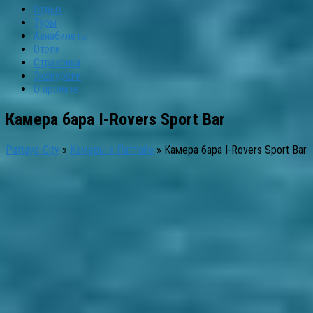
Отдых
Туры
Авиабилеты
Отели
Страховка
Экскурсии
О проекте
Камера бара I-Rovers Sport Bar
Pattaya-City
»
Камеры в Паттайе
»
Камера бара I-Rovers Sport Bar