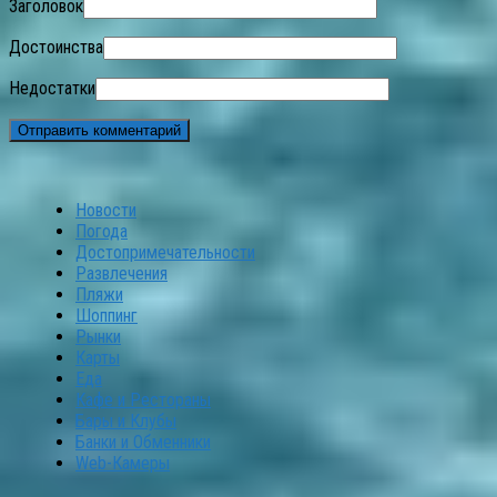
Заголовок
Достоинства
Недостатки
Новости
Погода
Достопримечательности
Развлечения
Пляжи
Шоппинг
Рынки
Карты
Еда
Кафе и Рестораны
Бары и Клубы
Банки и Обменники
Web-Камеры