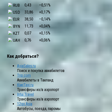
0,43
–0,51
%
RUB
33,86
+0,17
%
USD
38,50
–0,14
%
EUR
11,73
+0,04
%
BYN
0,07
+0,15
%
KZT
0,76
+0,06
%
UAH
Как добраться?
AviaSales.ru
Поиск и покупка авиабилетов
Trip.com
Авиабилеты в Таиланд
KiwiTaxi.ru
Трансферы из/в аэропорт
Intui.Travel
Трансферы из/в аэропорт
12go.Asia
Автобусы, поезда, паромы