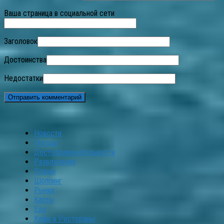
Ваша страница в социальной сети
Заголовок
Достоинства
Недостатки
Новости
Погода
Достопримечательности
Развлечения
Пляжи
Шоппинг
Рынки
Карты
Еда
Кафе и Рестораны