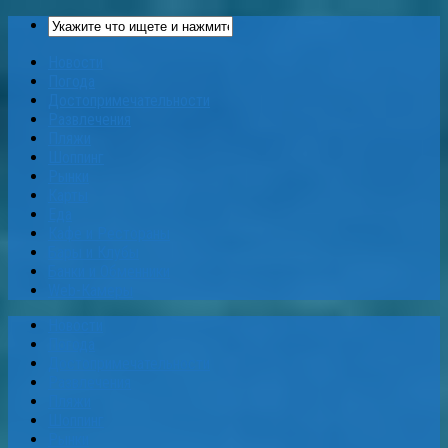
Новости
Погода
Достопримечательности
Развлечения
Пляжи
Шоппинг
Рынки
Карты
Еда
Кафе и Рестораны
Бары и Клубы
Банки и Обменники
Web-Камеры
Новости
Погода
Достопримечательности
Развлечения
Пляжи
Шоппинг
Рынки