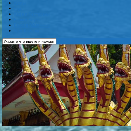
Карты
Еда
Кафе и Рестораны
Бары и Клубы
Банки и Обменники
Web-Камеры