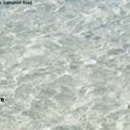
 Sukhumvit Road
те