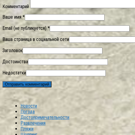
Комментарий
Ваше имя *
Email (не публикуется) *
Ваша страница в социальной сети
Заголовок
Достоинства
Недостатки
Новости
Погода
Достопримечательности
Развлечения
Пляжи
Шоппинг