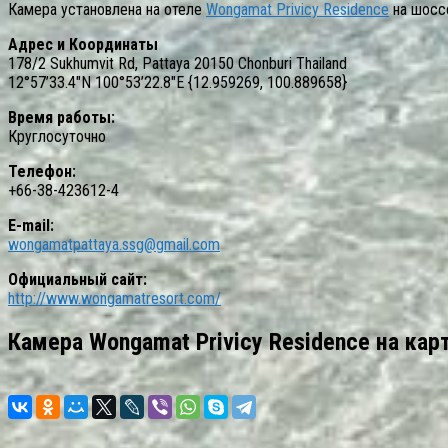
Камера установлена на отеле
Wongamat Privicy Residence
на шоссе
Адрес и Координаты
178/2 Sukhumvit Rd, Pattaya 20150 Chonburi Thailand
12°57’33.4″N 100°53’22.8″E {12.959269, 100.889658}
Время работы:
Круглосуточно
Телефон:
+66-38-423612-4
E-mail:
wongamatpattaya.ssg@gmail.com
Официальный сайт:
http://www.wongamatresort.com/
Камера Wongamat Privicy Residence на кар