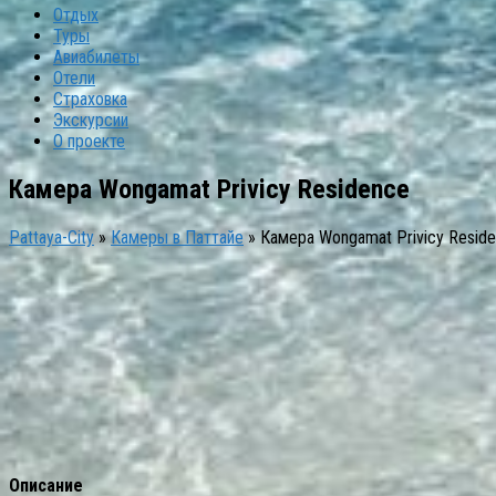
Отдых
Туры
Авиабилеты
Отели
Страховка
Экскурсии
О проекте
Камера Wongamat Privicy Residence
Pattaya-City
»
Камеры в Паттайе
»
Камера Wongamat Privicy Resid
Описание