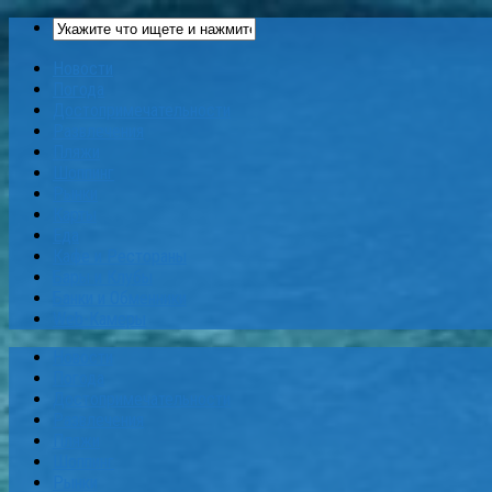
Новости
Погода
Достопримечательности
Развлечения
Пляжи
Шоппинг
Рынки
Карты
Еда
Кафе и Рестораны
Бары и Клубы
Банки и Обменники
Web-Камеры
Новости
Погода
Достопримечательности
Развлечения
Пляжи
Шоппинг
Рынки